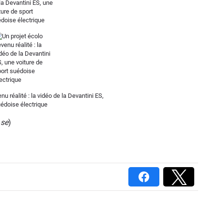
.se
)