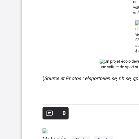
(
Source et Photos : elsportbilen.se, hh.se, gp
0
Mots clés :