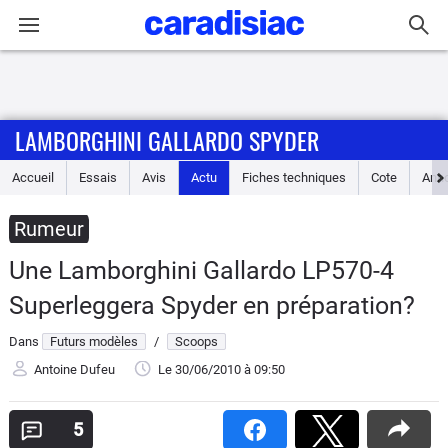
Connexion / Inscription
LAMBORGHINI GALLARDO SPYDER
Accueil
Accueil
Essais
Avis
Actu
Fiches techniques
Cote
Ann
Actu
Rumeur
Essais
Une Lamborghini Gallardo LP570-4
Guide
Superleggera Spyder en préparation?
d'achat
Dans
Futurs modèles
/
Scoops
Electriques
Antoine Dufeu
Le 30/06/2010
à 09:50
Utilitaires
5