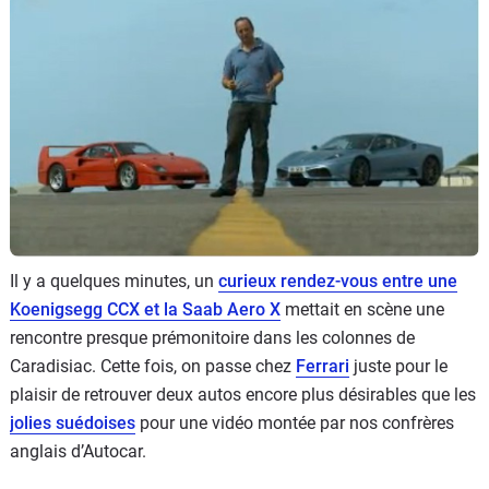
Flottes
Auto
Services
Forum
Moto
Marques
Il y a quelques minutes, un
curieux rendez-vous entre une
Koenigsegg CCX et la Saab Aero X
mettait en scène une
rencontre presque prémonitoire dans les colonnes de
Caradisiac. Cette fois, on passe chez
Ferrari
juste pour le
plaisir de retrouver deux autos encore plus désirables que les
jolies suédoises
pour une vidéo montée par nos confrères
anglais d’Autocar.