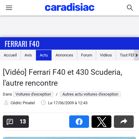
Connexion / Inscription
FERRARI F40
Accueil
Accueil
Avis
Actu
Annonces
Forum
Vidéos
Tout
FERR
Actu
[Vidéo] Ferrari F40 et 430 Scuderia,
Essais
l'autre rencontre
Guide
Dans
Voitures d'exception
/
Autres actu voitures d'exception
d'achat
Cédric Pinatel
Le 17/06/2009
à 12:43
Electriques
13
Utilitaires