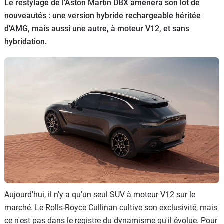
Le restylage de l'Aston Martin DBX amènera son lot de
Flottes
nouveautés : une version hybride rechargeable héritée
Auto
d'AMG, mais aussi une autre, à moteur V12, et sans
hybridation.
Services
Forum
Moto
Marques
Aujourd'hui, il n'y a qu'un seul SUV à moteur V12 sur le
marché. Le Rolls-Royce Cullinan cultive son exclusivité, mais
ce n'est pas dans le registre du dynamisme qu'il évolue. Pour