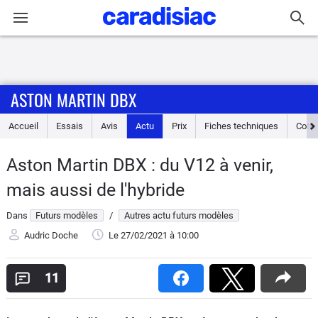
Connexion / Inscription
ASTON MARTIN DBX
Accueil
Accueil
Essais
Avis
Actu
Prix
Fiches techniques
Cote
Actu
Aston Martin DBX : du V12 à venir,
Essais
mais aussi de l'hybride
Guide
Dans
Futurs modèles
/
Autres actu futurs modèles
d'achat
Audric Doche
Le 27/02/2021
à 10:00
Electriques
11
Utilitaires