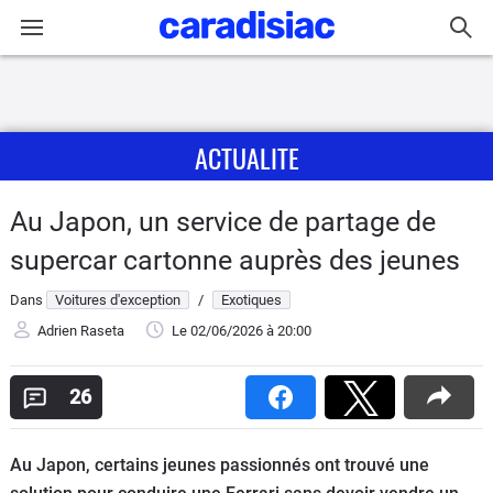
Connexion / Inscription
ACTUALITE
Accueil
Actu
Au Japon, un service de partage de
supercar cartonne auprès des jeunes
Essais
Dans
Voitures d'exception
/
Exotiques
Guide
Adrien Raseta
Le 02/06/2026
à 20:00
d'achat
26
Electriques
Utilitaires
Au Japon, certains jeunes passionnés ont trouvé une