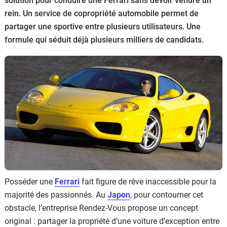
solution pour conduire une Ferrari sans devoir vendre un
Flottes
rein. Un service de copropriété automobile permet de
Auto
partager une sportive entre plusieurs utilisateurs. Une
formule qui séduit déjà plusieurs milliers de candidats.
Services
Forum
Moto
Marques
Posséder une
Ferrari
fait figure de rêve inaccessible pour la
majorité des passionnés. Au
Japon
, pour contourner cet
obstacle, l’entreprise Rendez-Vous propose un concept
original : partager la propriété d’une voiture d’exception entre