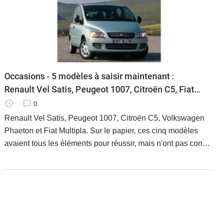
Occasions - 5 modèles à saisir maintenant :
Renault Vel Satis, Peugeot 1007, Citroën C5, Fiat
Multipla, Volkswagen Phaeton
0
Renault Vel Satis, Peugeot 1007, Citroën C5, Volkswagen
Phaeton et Fiat Multipla. Sur le papier, ces cinq modèles
avaient tous les éléments pour réussir, mais n'ont pas connu
le succès escompté. Conséquence : vous pouvez
aujourd'hui les