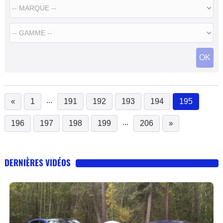
OK
...
«
1
191
192
193
194
195
(current
...
196
197
198
199
206
»
DERNIÈRES VIDÉOS