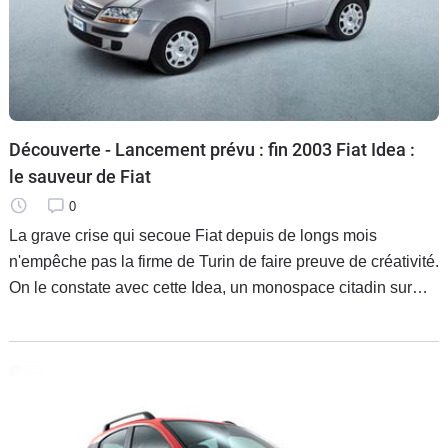
Flottes
Auto
Services
Découverte - Lancement prévu : fin 2003 Fiat Idea :
Forum
le sauveur de Fiat
Moto
0
La grave crise qui secoue Fiat depuis de longs mois
Marques
n'empêche pas la firme de Turin de faire preuve de créativité.
On le constate avec cette Idea, un monospace citadin sur
base de Punto conçu pour redonner un coup de fouet aux
ventes de Fiat.