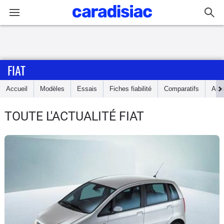
Connexion / Inscription
FIAT
Accueil
Accueil
Modèles
Essais
Fiches fiabilité
Comparatifs
Avi
Actu
TOUTE L'ACTUALITÉ FIAT
Essais
Guide
d'achat
Electriques
Utilitaires