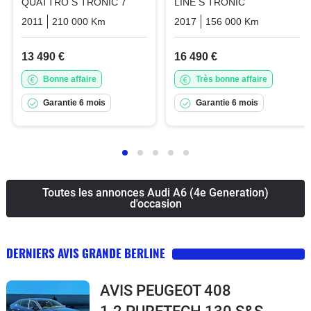
QUATTRO S TRONIC 7
LINE S TRONIC
2011
210 000 Km
Automatique
2017
Essence
156 000 Km
Automati
13 490 €
16 490 €
Bonne affaire
Très bonne affaire
Garantie 6 mois
Garantie 6 mois
Toutes les annonces Audi A6 (4e Generation)
d'occasion
DERNIERS AVIS GRANDE BERLINE
AVIS PEUGEOT 408