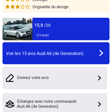
Originalité du design
15,9
/20
(
15
avis)
Voir les
15
avis
Audi A6 (4e Generation)
Donnez votre avis
Échangez avec notre communauté
Audi A6 (4e Generation)