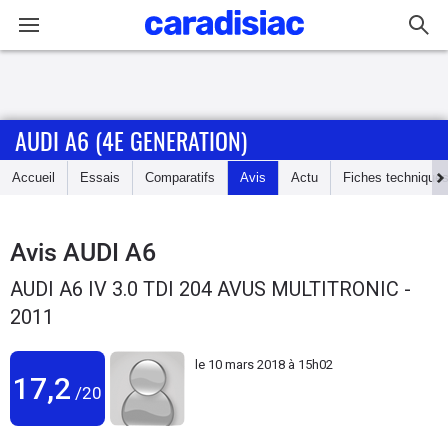
Connexion / Inscription
AUDI A6 (4E GENERATION)
Accueil
Accueil
Essais
Comparatifs
Avis
Actu
Fiches technique
Actu
Essais
Avis
AUDI A6
AUDI A6 IV 3.0 TDI 204 AVUS MULTITRONIC -
Guide
2011
d'achat
le
10 mars 2018 à 15h02
Electriques
17,2
/20
Utilitaires