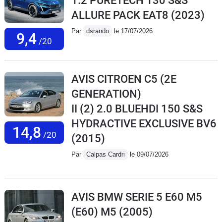
1.2 PURETECH 130 S&S
ALLURE PACK EAT8
(2023)
Par
dsrando
le 17/07/2026
9,4
/20
AVIS CITROEN C5 (2E
GENERATION)
II (2) 2.0 BLUEHDI 150 S&S
HYDRACTIVE EXCLUSIVE BV6
14,8
/20
(2015)
Par
Calpas Cardri
le 09/07/2026
AVIS BMW SERIE 5 E60 M5
(E60) M5
(2005)