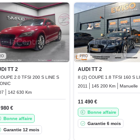
RO
PRO
DI TT 2
AUDI TT 2
 COUPE 2.0 TFSI 200 S LINE S
II (2) COUPE 1.8 TFSI 160 S L
ONIC
2011
145 200 Km
Manuelle
07
142 630 Km
Automatique
Essence
11 490 €
 980 €
Bonne affaire
Bonne affaire
Garantie 6 mois
Garantie 12 mois