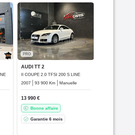
AUDI TT 2
II (2) COUPE 2.0
2011
181 090 
9 990 €
Très bonne 
PRO
Garantie 1
AUDI TT 2
INE
II COUPE 2.0 TFSI 200 S LINE
Essence
2007
93 900 Km
Manuelle
Essence
13 990 €
Bonne affaire
Garantie 6 mois