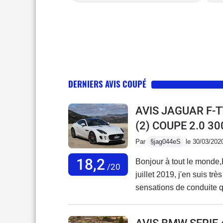
DERNIERS AVIS COUPÉ
AVIS JAGUAR F-
(2) COUPE 2.0 3
Par
§jag044eS
le 30/03/202
18,2
Bonjour à tout le monde,
/20
juillet 2019, j'en suis tr
sensations de conduite 
ancienne 997 phase 1 (b
ce modèle, ne rivalise pa