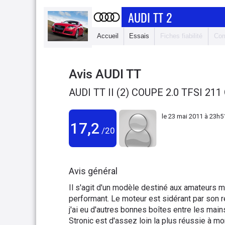
AUDI TT 2
Accueil
Essais
Fiches fiabilité
Com
Avis
AUDI TT
AUDI TT II (2) COUPE 2.0 TFSI 21
le
23 mai 2011 à 23h5
17,2
/20
Avis général
Il s'agit d'un modèle destiné aux amateurs m
performant. Le moteur est sidérant par son r
j'ai eu d'autres bonnes boîtes entre les ma
Stronic est d'assez loin la plus réussie à mo