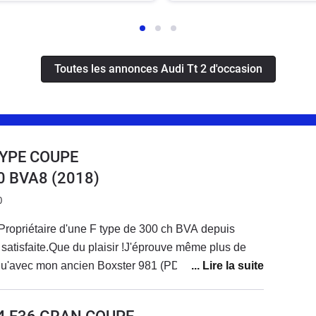
Toutes les annonces Audi Tt 2 d'occasion
TYPE COUPE
00 BVA8
(2018)
0
Propriétaire d'une F type de 300 ch BVA depuis
ès satisfaite.Que du plaisir !J'éprouve même plus de
qu'avec mon ancien Boxster 981 (PDK) et mon
oîte manu).Le seul bémol concerne le son qui, pour
s avec le flat 6 de Porsche, mais bon je m'y