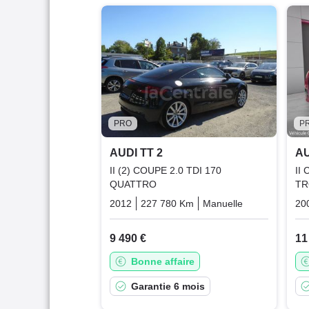
PRO
P
AUDI TT 2
AU
II (2) COUPE 2.0 TDI 170
II
QUATTRO
TR
2012
227 780 Km
Manuelle
Diesel
20
9 490 €
11
Bonne affaire
Garantie 6 mois