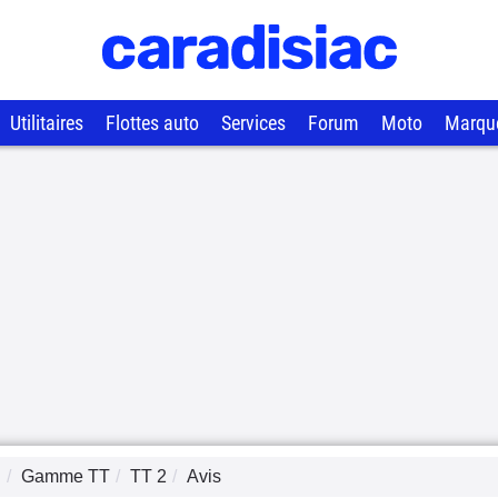
Utilitaires
Flottes auto
Services
Forum
Moto
Marqu
I
Gamme
TT
TT 2
Avis