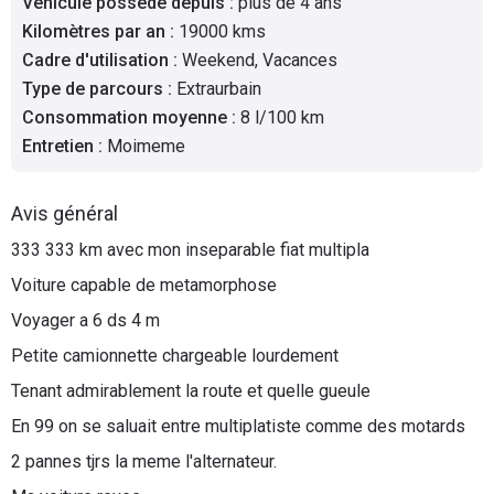
Véhicule possédé depuis
:
plus de 4 ans
Flottes
Kilomètres par an
:
19000 kms
Auto
Cadre d'utilisation
:
Weekend, Vacances
Type de parcours
:
Extraurbain
Services
Consommation moyenne
:
8 l/100 km
Entretien
:
Moimeme
Forum
Avis général
Moto
333 333 km avec mon inseparable fiat multipla
Marques
Voiture capable de metamorphose
Voyager a 6 ds 4 m
Petite camionnette chargeable lourdement
Tenant admirablement la route et quelle gueule
En 99 on se saluait entre multiplatiste comme des motards
2 pannes tjrs la meme l'alternateur.