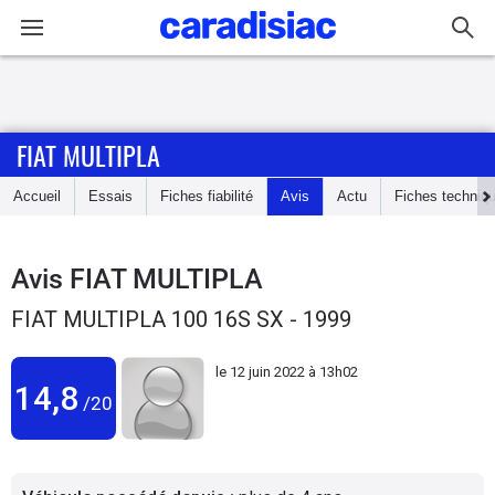
Connexion / Inscription
FIAT MULTIPLA
Accueil
Accueil
Essais
Fiches fiabilité
Avis
Actu
Fiches techniq
Actu
Essais
Avis
FIAT MULTIPLA
FIAT MULTIPLA 100 16S SX - 1999
Guide
d'achat
le
12 juin 2022 à 13h02
14,8
/20
Electriques
Utilitaires