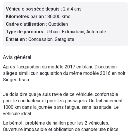
Flottes
Véhicule possédé depuis
:
2 à 4 ans
Auto
Kilomètres par an
:
80000 kms
Cadre d'utilisation
:
Quotidien
Services
Type de parcours
:
Urbain, Extraurbain, Autoroute
Entretien
:
Concession, Garagiste
Forum
Avis général
Moto
Après l’acquisition du modèle 2017 en blanc D’occasion
sièges simili cuir, acquisition du même modèle 2016 en noir
Marques
Sièges tissu.
Je dois dire que je suis ravie de ce véhicule, confortable
pour le conducteur et pour les passagers. On fait aisément
1000 km dans la journée sans fatigue, sans lassitude. Le
véhicule idéal.
Le bémol : problème de haillon pour les 2 véhicules.
Ouverture impossible et obligation de changer une pièce :