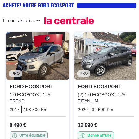
ACHETEZ VOTRE FORD ECOSPORT
En occasion
avec
PRO
PRO
FORD ECOSPORT
FORD ECOSPORT
1.0 ECOBOOST 125
(2) 1.0 ECOBOOST 125
TREND
TITANIUM
2017
103 500 Km
Manuelle
Essence
2020
39 500 Km
Manuelle
9 490 €
12 990 €
Offre équitable
Bonne affaire