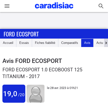
Connexion / Inscription
FORD ECOSPORT
Accueil
Accueil
Essais
Fiches fiabilité
Comparatifs
Avis
Actu
Actu
Essais
Avis
FORD ECOSPORT
FORD ECOSPORT 1.0 ECOBOOST 125
Guide
TITANIUM - 2017
d'achat
le
28 avr. 2023 à 01h21
Electriques
19,0
/20
Utilitaires