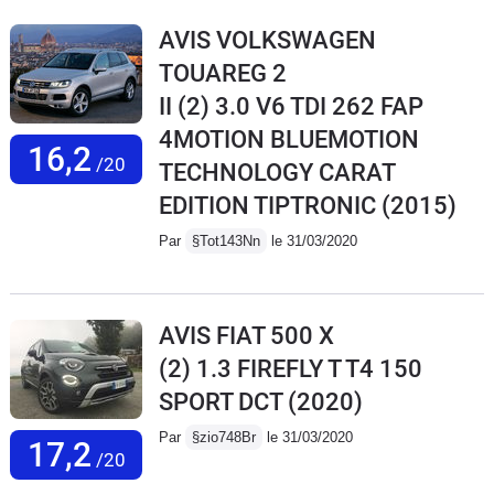
AVIS VOLKSWAGEN
TOUAREG 2
II (2) 3.0 V6 TDI 262 FAP
4MOTION BLUEMOTION
16,2
/20
TECHNOLOGY CARAT
EDITION TIPTRONIC
(2015)
Par
§Tot143Nn
le 31/03/2020
AVIS FIAT 500 X
(2) 1.3 FIREFLY T T4 150
SPORT DCT
(2020)
Par
§zio748Br
le 31/03/2020
17,2
/20