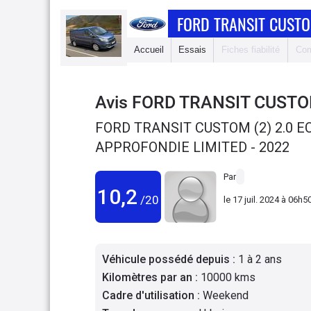
FORD TRANSIT CUST
Accueil
Essais
Fiches fiabilité
Com
Avis
FORD TRANSIT CUST
FORD TRANSIT CUSTOM (2) 2.0 E
APPROFONDIE LIMITED - 2022
Par
10,2
/20
le
17 juil. 2024 à 06h5
Véhicule possédé depuis
:
1 à 2 ans
Kilomètres par an
:
10000 kms
Cadre d'utilisation
:
Weekend