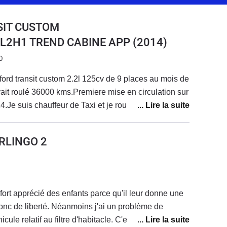
SIT CUSTOM
0 L2H1 TREND CABINE APP
(2014)
0
ford transit custom 2.2l 125cv de 9 places au mois de
ait roulé 36000 kms.Premiere mise en circulation sur
14.Je suis chauffeur de Taxi et je roule quasi tous les
nel ou professionnel.J ai eu une casse moteur suite a
travers a 408000 kms.J ai eu l injecteur vapo plus
RLINGO 2
ne sonde de température, une durit du turbo la
changé mes disques avant d origine a 304000 kms mes
origine légèrement creusé vraiment légèrement et un
es entretiens effectués chez ford.J ai pas hésité a
 fort apprécié des enfants parce qu'il leur donne une
ge standard avec turbo ,embrayage volant moteur
onc de liberté. Néanmoins j'ai un problème de
cteurs, bougies de préchauffe galets tendeur courroies
le relatif au filtre d'habitacle. C'est vraiment la
climatisation.chez Ford bien sur.Une facture s