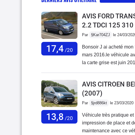
AVIS FORD TRAN
2.2 TDCI 125 31
Par
§Kar704ZJ
le 24/03/202
17,4
Bonsoir J ai acheté mon 
/20
mars 2016.le véhicule av
la carte grise est juin 20
jours que se soit person
pistons qui est passé de 
AVIS CITROEN BE
régénération de FAP et u
(2007)
grande et le turbo.j ai 
disques arrières sont d 
Par
§jrd886kt
le 23/03/2020
soufflet de cadran.Tous m
13,8
Véhicule très pratique et
changer de moteur échan
/20
impression de place et d
émetteur récepteur, inje
maintenance avec ce véhicu
accessoires recharge de 