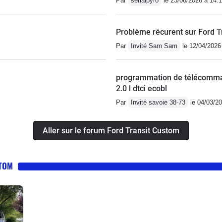
Par
serialpyro
le 23/06/2026 à 14:
Problème récurent sur Ford 
Par
Invité Sam Sam
le 12/04/2026
programmation de télécomma
2.0 l dtci ecobl
Par
Invité savoie 38-73
le 04/03/20
Aller sur le forum Ford Transit Custom
STOM