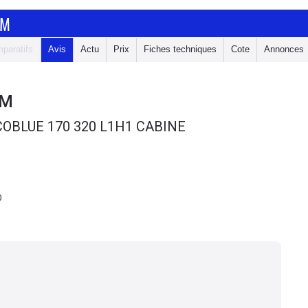
OM
paratifs
Avis
Actu
Prix
Fiches techniques
Cote
Annonces
OM
COBLUE 170 320 L1H1 CABINE
0