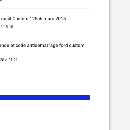
16
Transit Custom 125ch mars 2015
 à 18:16
nde et code antidémarrage ford custom
26 à 21:21