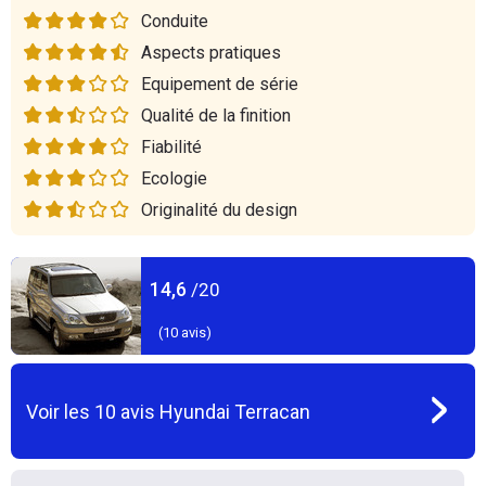
Conduite
Aspects pratiques
Equipement de série
Qualité de la finition
Fiabilité
Ecologie
Originalité du design
14,6
/20
(
10
avis)
Voir les
10
avis
Hyundai Terracan