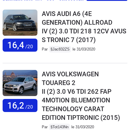
AVIS AUDI A6 (4E
GENERATION) ALLROAD
IV (2) 3.0 TDI 218 12CV AVUS
S TRONIC 7
(2017)
16,4
/20
Par
§Jac832ZS
le 31/03/2020
AVIS VOLKSWAGEN
TOUAREG 2
II (2) 3.0 V6 TDI 262 FAP
4MOTION BLUEMOTION
16,2
/20
TECHNOLOGY CARAT
EDITION TIPTRONIC
(2015)
Par
§Tot143Nn
le 31/03/2020