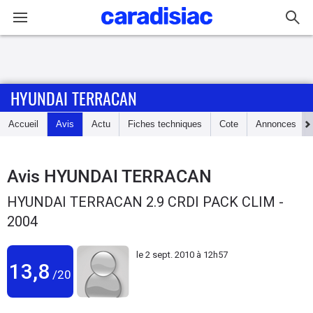
Connexion / Inscription
HYUNDAI TERRACAN
Accueil
Accueil
Avis
Actu
Fiches techniques
Cote
Annonces
Actu
Essais
Avis
HYUNDAI TERRACAN
HYUNDAI TERRACAN 2.9 CRDI PACK CLIM -
Guide
2004
d'achat
le
2 sept. 2010 à 12h57
Electriques
13,8
/20
Utilitaires