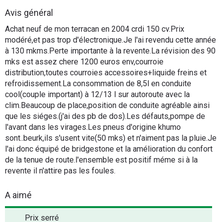
Flottes
Avis général
Auto
Achat neuf de mon terracan en 2004 crdi 150 cv.Prix
modéré,et pas trop d'électronique.Je l'ai revendu cette année
Services
à 130 mkms.Perte importante à la revente.La révision des 90
mks est assez chere 1200 euros env,courroie
distribution,toutes courroies accessoires+liquide freins et
Forum
refroidissement.La consommation de 8,5l en conduite
cool(couple important) à 12/13 l sur autoroute avec la
Moto
clim.Beaucoup de place,position de conduite agréable ainsi
que les siéges.(j'ai des pb de dos).Les défauts,pompe de
Marques
l'avant dans les virages.Les pneus d'origine khumo
sont..beurk,ils s'usent vite(50 mks) et n'aiment pas la pluie.Je
l'ai donc équipé de bridgestone et la amélioration du confort
de la tenue de route.l'ensemble est positif méme si à la
revente il n'attire pas les foules.
A aimé
Prix serré