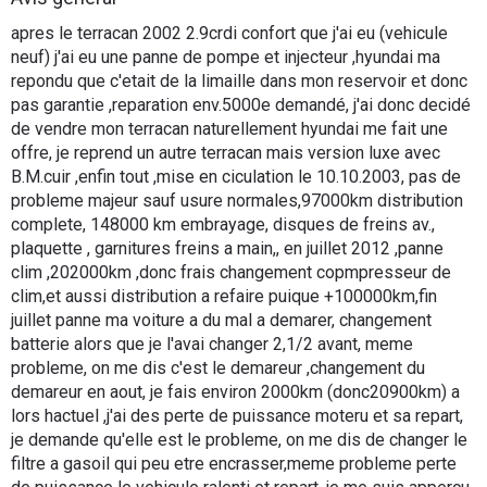
Flottes
apres le terracan 2002 2.9crdi confort que j'ai eu (vehicule
Auto
neuf) j'ai eu une panne de pompe et injecteur ,hyundai ma
repondu que c'etait de la limaille dans mon reservoir et donc
pas garantie ,reparation env.5000e demandé, j'ai donc decidé
Services
de vendre mon terracan naturellement hyundai me fait une
offre, je reprend un autre terracan mais version luxe avec
Forum
B.M.cuir ,enfin tout ,mise en ciculation le 10.10.2003, pas de
probleme majeur sauf usure normales,97000km distribution
Moto
complete, 148000 km embrayage, disques de freins av.,
plaquette , garnitures freins a main,, en juillet 2012 ,panne
clim ,202000km ,donc frais changement copmpresseur de
Marques
clim,et aussi distribution a refaire puique +100000km,fin
juillet panne ma voiture a du mal a demarer, changement
batterie alors que je l'avai changer 2,1/2 avant, meme
probleme, on me dis c'est le demareur ,changement du
demareur en aout, je fais environ 2000km (donc20900km) a
lors hactuel ,j'ai des perte de puissance moteru et sa repart,
je demande qu'elle est le probleme, on me dis de changer le
filtre a gasoil qui peu etre encrasser,meme probleme perte