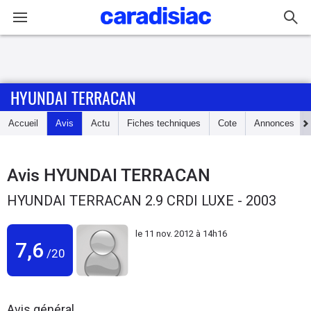
Connexion / Inscription
HYUNDAI TERRACAN
Accueil
Accueil
Avis
Actu
Fiches techniques
Cote
Annonces
Actu
Essais
Avis
HYUNDAI TERRACAN
HYUNDAI TERRACAN 2.9 CRDI LUXE - 2003
Guide
d'achat
le
11 nov. 2012 à 14h16
7,6
/20
Electriques
Utilitaires
Avis général