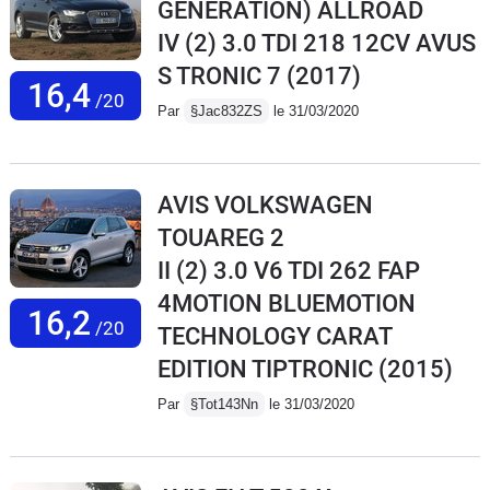
GENERATION) ALLROAD
IV (2) 3.0 TDI 218 12CV AVUS
S TRONIC 7
(2017)
16,4
/20
Par
§Jac832ZS
le 31/03/2020
AVIS VOLKSWAGEN
TOUAREG 2
II (2) 3.0 V6 TDI 262 FAP
4MOTION BLUEMOTION
16,2
/20
TECHNOLOGY CARAT
EDITION TIPTRONIC
(2015)
Par
§Tot143Nn
le 31/03/2020