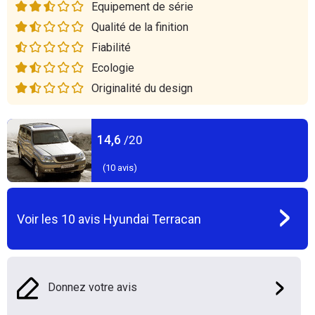
Equipement de série
Qualité de la finition
Fiabilité
Ecologie
Originalité du design
14,6
/20
(
10
avis)
Voir les
10
avis
Hyundai Terracan
Donnez votre avis