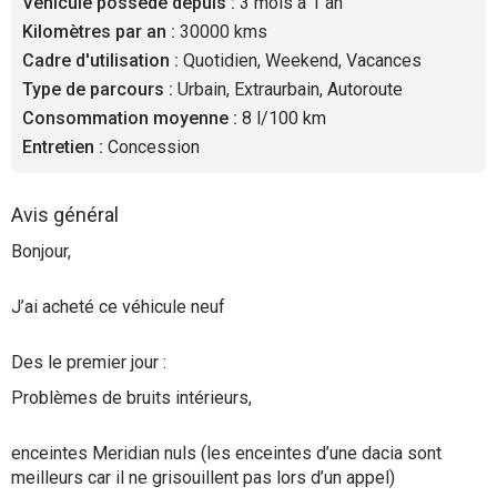
Véhicule possédé depuis
:
3 mois à 1 an
Flottes
Kilomètres par an
:
30000 kms
Auto
Cadre d'utilisation
:
Quotidien, Weekend, Vacances
Type de parcours
:
Urbain, Extraurbain, Autoroute
Services
Consommation moyenne
:
8 l/100 km
Entretien
:
Concession
Forum
Avis général
Moto
Bonjour,
Marques
J’ai acheté ce véhicule neuf
Des le premier jour :
Problèmes de bruits intérieurs,
enceintes Meridian nuls (les enceintes d’une dacia sont
meilleurs car il ne grisouillent pas lors d’un appel)