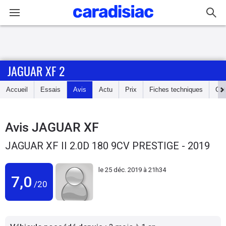
Connexion / Inscription
JAGUAR XF 2
Accueil
Accueil
Essais
Avis
Actu
Prix
Fiches techniques
Cot
Actu
Essais
Avis
JAGUAR XF
JAGUAR XF II 2.0D 180 9CV PRESTIGE - 2019
Guide
d'achat
le
25 déc. 2019 à 21h34
7,0
/20
Electriques
Utilitaires