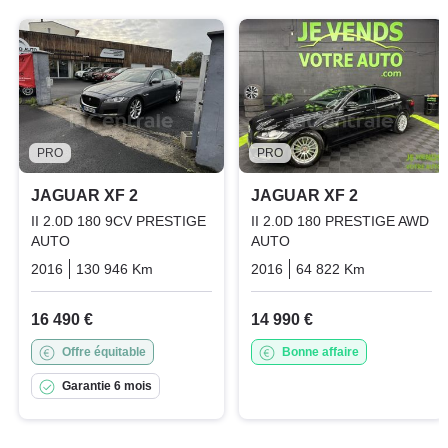
PRO
PRO
JAGUAR XF 2
JAGUAR XF 2
II 2.0D 180 9CV PRESTIGE
II 2.0D 180 PRESTIGE AWD
AUTO
AUTO
2016
130 946 Km
Automatique
2016
Diesel
64 822 Km
Automatiq
16 490 €
14 990 €
Offre équitable
Bonne affaire
Garantie 6 mois