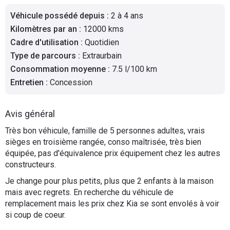
Flottes
Véhicule possédé depuis
:
2 à 4 ans
Auto
Kilomètres par an
:
12000 kms
Cadre d'utilisation
:
Quotidien
Services
Type de parcours
:
Extraurbain
Consommation moyenne
:
7.5 l/100 km
Forum
Entretien
:
Concession
Moto
Avis général
Marques
Très bon véhicule, famille de 5 personnes adultes, vrais
sièges en troisième rangée, conso maîtrisée, très bien
équipée, pas d'équivalence prix équipement chez les autres
constructeurs.
Je change pour plus petits, plus que 2 enfants à la maison
mais avec regrets. En recherche du véhicule de
remplacement mais les prix chez Kia se sont envolés à voir
si coup de coeur.