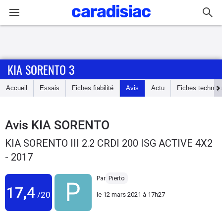
Connexion / Inscription
KIA SORENTO 3
Accueil
Accueil
Essais
Fiches fiabilité
Avis
Actu
Fiches techniq
Actu
Essais
Avis
KIA SORENTO
KIA SORENTO III 2.2 CRDI 200 ISG ACTIVE 4X2
Guide
- 2017
d'achat
Par
Pierto
Electriques
17,4
/20
le
12 mars 2021 à 17h27
Utilitaires