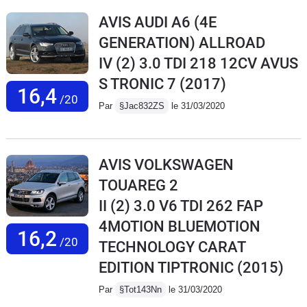
AVIS AUDI A6 (4E
GENERATION) ALLROAD
IV (2) 3.0 TDI 218 12CV AVUS
S TRONIC 7
(2017)
16,4
/20
Par
§Jac832ZS
le 31/03/2020
AVIS VOLKSWAGEN
TOUAREG 2
II (2) 3.0 V6 TDI 262 FAP
4MOTION BLUEMOTION
16,2
/20
TECHNOLOGY CARAT
EDITION TIPTRONIC
(2015)
Par
§Tot143Nn
le 31/03/2020