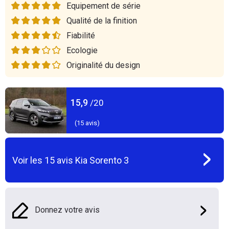
Equipement de série
Qualité de la finition
Fiabilité
Ecologie
Originalité du design
15,9
/20
(
15
avis)
Voir les
15
avis
Kia Sorento 3
Donnez votre avis