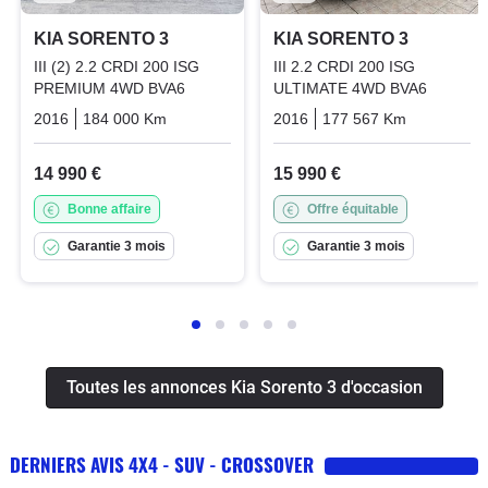
KIA SORENTO 3
KIA SORENTO 3
III (2) 2.2 CRDI 200 ISG
III 2.2 CRDI 200 ISG
PREMIUM 4WD BVA6
ULTIMATE 4WD BVA6
2016
184 000 Km
Automatique
2016
Diesel
177 567 Km
Automati
14 990 €
15 990 €
Bonne affaire
Offre équitable
Garantie 3 mois
Garantie 3 mois
Toutes les annonces Kia Sorento 3 d'occasion
DERNIERS AVIS 4X4 - SUV - CROSSOVER