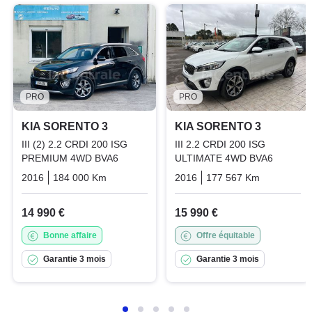
PRO
PRO
KIA SORENTO 3
KIA SORENTO 3
III (2) 2.2 CRDI 200 ISG
III 2.2 CRDI 200 ISG
PREMIUM 4WD BVA6
ULTIMATE 4WD BVA6
2016
184 000 Km
Automatique
2016
Diesel
177 567 Km
Automati
14 990 €
15 990 €
Bonne affaire
Offre équitable
Garantie 3 mois
Garantie 3 mois