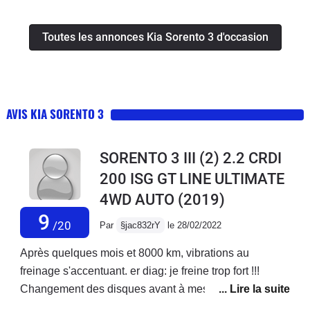
Toutes les annonces Kia Sorento 3 d'occasion
AVIS KIA SORENTO 3
SORENTO 3 III (2) 2.2 CRDI
200 ISG GT LINE ULTIMATE
4WD AUTO
(2019)
9
/20
Par
§jac832rY
le 28/02/2022
Après quelques mois et 8000 km, vibrations au
freinage s'accentuant. er diag: je freine trop fort !!!
Changement des disques avant à mes frais (malgré
une participation financière du service client), pb