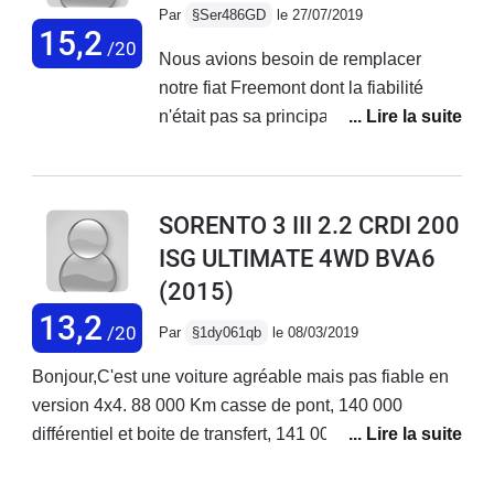
recommande ce véhicule garanti 7 ans
5 places et rabattre les sièges arrière permet de
Par
§Ser486GD
le 27/07/2019
ou 150000 kilomètres. .
15,2
transporter un dressing Ikea de 2m de haut.
/20
Nous avions besoin de remplacer
notre fiat Freemont dont la fiabilité
n'était pas sa principale qualité.
Depuis 2 ans nous sommes les
heureux propriétaires d'un très rare
Sorento active 4WD boîte méca. Un
SORENTO 3 III 2.2 CRDI 200
bonheur à conduire pour les grandes
ISG ULTIMATE 4WD BVA6
échappées belles et c'est l'usage que
(2015)
nous lui avons destiné. Consommation
très raisonnable, beaucoup
13,2
/20
Par
§1dy061qb
le 08/03/2019
d'habilitabilité pour toute la famille, de
la puissance et bcp desouplesse, la
Bonjour,C'est une voiture agréable mais pas fiable en
boîte très agréable à manier et une
version 4x4. 88 000 Km casse de pont, 140 000
fonction 4x4 impeccable pour le tous
différentiel et boite de transfert, 141 000 boite de
chemin. Fiabilité parfaite. On garde...
vitesse dont la prise en charge n'est toujours pas actée
Et on repart en voyage. À
depuis bientôt 1 mois, le concessionnaire et KIA