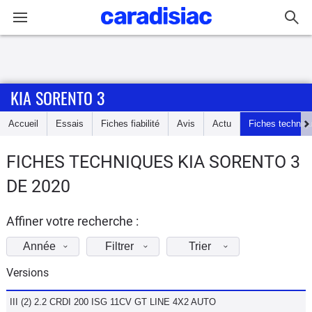
Connexion / Inscription
KIA SORENTO 3
Accueil
Accueil
Essais
Fiches fiabilité
Avis
Actu
Fiches techniq
Actu
FICHES TECHNIQUES KIA SORENTO 3
Essais
DE 2020
Guide
d'achat
Affiner votre recherche :
Année
Filtrer
Trier
Electriques
Versions
Utilitaires
III (2) 2.2 CRDI 200 ISG 11CV GT LINE 4X2 AUTO