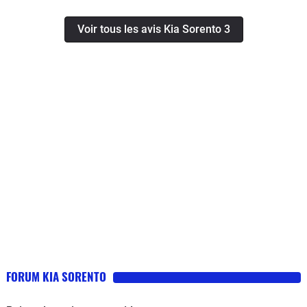
recommander sans hésitation.
France se renvoient la patate chaude. Je ne parle que
Voir tous les avis Kia Sorento 3
des grosses interventions, car il y en a eu d'autres. Ce
véhicule à toujours été entretenu dans des
concessions KIA selon le plan d'entretien du
constructeur. J'ai eu beaucoup d'allemandes et la
dernière une américaine, j'ai compris maintenant la
différence de prix, c'est justifié. Cette voiture passe
plus de temps chez le garagiste que sur la route.A fuir !
FORUM KIA SORENTO