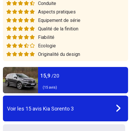
Conduite
Aspects pratiques
Equipement de série
Qualité de la finition
Fiabilité
Ecologie
Originalité du design
15,9
/20
(
15
avis)
Voir les
15
avis
Kia Sorento 3