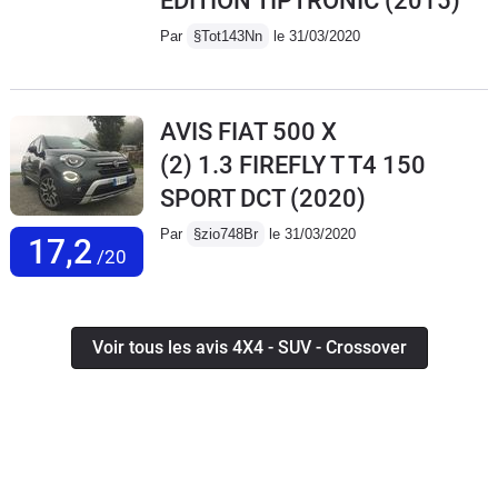
EDITION TIPTRONIC
(2015)
Par
§Tot143Nn
le 31/03/2020
AVIS FIAT 500 X
(2) 1.3 FIREFLY T T4 150
SPORT DCT
(2020)
Par
§zio748Br
le 31/03/2020
17,2
/20
Voir tous les avis 4X4 - SUV - Crossover