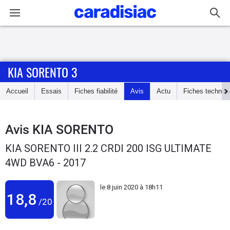
Connexion / Inscription
KIA SORENTO 3
Accueil
Accueil
Essais
Fiches fiabilité
Avis
Actu
Fiches techniq
Actu
Essais
Avis
KIA SORENTO
KIA SORENTO III 2.2 CRDI 200 ISG ULTIMATE
Guide
4WD BVA6 - 2017
d'achat
le
8 juin 2020 à 18h11
Electriques
18,8
/20
Utilitaires