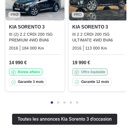
PRO
PRO
KIA SORENTO 3
KIA SORENTO 3
III (2) 2.2 CRDI 200 ISG
III 2.2 CRDI 200 ISG
PREMIUM 4WD BVA6
ULTIMATE 4WD BVA6
2016
184 000 Km
Automatique
2016
Diesel
113 000 Km
Automati
14 990 €
19 990 €
Bonne affaire
Offre équitable
Garantie 3 mois
Garantie 12 mois
Toutes les annonces Kia Sorento 3 d'occasion