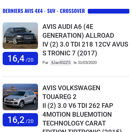
DERNIERS AVIS 4X4 - SUV - CROSSOVER
AVIS AUDI A6 (4E
GENERATION) ALLROAD
IV (2) 3.0 TDI 218 12CV AVUS
S TRONIC 7
(2017)
16,4
/20
Par
§Jac832ZS
le 31/03/2020
AVIS VOLKSWAGEN
TOUAREG 2
II (2) 3.0 V6 TDI 262 FAP
4MOTION BLUEMOTION
16,2
/20
TECHNOLOGY CARAT