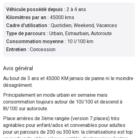
Flottes
Véhicule possédé depuis
:
2 à 4 ans
Auto
Kilomètres par an
:
45000 kms
Cadre d'utilisation
:
Quotidien, Weekend, Vacances
Services
Type de parcours
:
Urbain, Extraurbain, Autoroute
Consommation moyenne
:
10 l/100 km
Forum
Entretien
:
Concession
Moto
Avis général
Marques
Au bout de 3 ans et 45000 KM jamais de panne ni le moindre
désagrément.
Principalement en mode urbain en semaine mais
consommation toujours autour de 10l/100 et descend à
8l/100 sur autoroute.
Place arrières de 3ème rangée (version 7 places) très
agréables pour enfant/ados et convenables pour adultes
pour un parcours de 200 ou 300 km. la climatisations est top