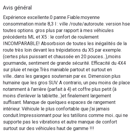
Flottes
Avis général
Auto
Expérience excellente.0 panne.Fiable.moyenne
consommation mixte 8,3 l : ville /route/autoroute. version hse
Services
toutes options. gros plus par rapport à mes véhicules
précédents ML et X5 : le confort de roulement
INCOMPARABLE! Absorbsion de toutes les inégalités de la
Forum
route très loin devant les trépidations du X5 par exemple.
(certes plus puissant et chaussée en 20 pouces...),moins
Moto
gourmande, sentiment de grande sécurité. Efficacité du 4X4
sur pluie et neige.Très maniable partout et surtout en
Marques
ville...dans les garages souterrain par ex. Dimension plus
humaine que les gros SUV. A contrario, un peu moins de place
notamment à l'arrière (parfait à 4) et coffre plus petit (à
moins d'enlever la tablette...)et finalement largement
suffisant. Manque de quelques espaces de rangement
intérieur. Véhicule le plus confortable que j'ai jamais
conduit.Impressionnant pour les tatillons comme moi...qui ne
supporte pas les vibrations et autre manque de confort
surtout sur des véhicules haut de gamme !!!