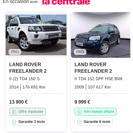
En occasion
avec
PRO
PRO
LAND ROVER
LAND ROVER
FREELANDER 2
FREELANDER 2
II (2) TD4 150 S
II TD4 152 DPF HSE BVA
2014
176 691 Km
Manuelle
Diesel
2009
107 617 Km
Automati
13 900 €
9 999 €
Offre équitable
Très bonne affaire
Garantie 3 mois
Garantie 6 mois