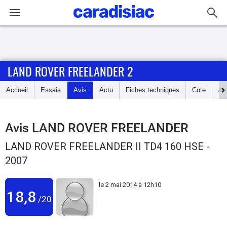
Connexion / Inscription
LAND ROVER FREELANDER 2
Accueil
Accueil
Essais
Avis
Actu
Fiches techniques
Cote
An
Actu
Essais
Avis
LAND ROVER FREELANDER
LAND ROVER FREELANDER II TD4 160 HSE -
Guide
2007
d'achat
le
2 mai 2014 à 12h10
Electriques
18,8
/20
Utilitaires