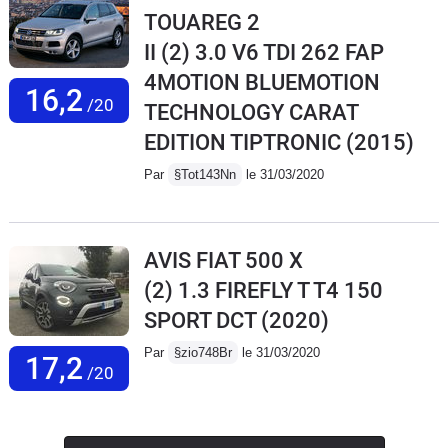
TOUAREG 2
II (2) 3.0 V6 TDI 262 FAP
4MOTION BLUEMOTION
16,2
/20
TECHNOLOGY CARAT
EDITION TIPTRONIC
(2015)
Par
§Tot143Nn
le 31/03/2020
AVIS FIAT 500 X
(2) 1.3 FIREFLY T T4 150
SPORT DCT
(2020)
Par
§zio748Br
le 31/03/2020
17,2
/20