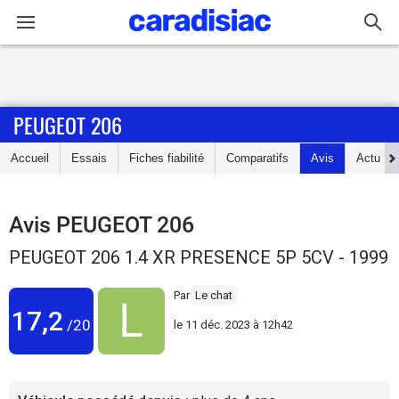
Connexion / Inscription
PEUGEOT 206
Accueil
Accueil
Essais
Fiches fiabilité
Comparatifs
Avis
Actu
Actu
Essais
Avis
PEUGEOT 206
PEUGEOT 206 1.4 XR PRESENCE 5P 5CV - 1999
Guide
d'achat
Par
Le chat
17,2
/20
le
11 déc. 2023 à 12h42
Electriques
Utilitaires