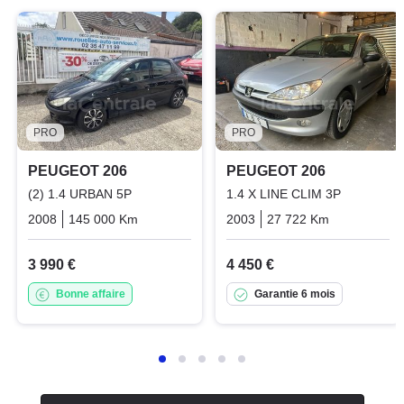
PRO
PRO
PEUGEOT 206
PEUGEOT 206
(2) 1.4 URBAN 5P
1.4 X LINE CLIM 3P
2008
145 000 Km
Manuelle
Essence
2003
27 722 Km
Manuelle
3 990 €
4 450 €
Bonne affaire
Garantie 6 mois