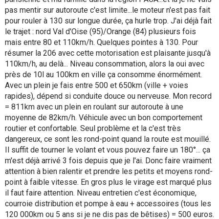
pas mentir sur autoroute c'est limite...le moteur n'est pas fait
pour rouler à 130 sur longue durée, ça hurle trop. J'ai déjà fait
le trajet : nord Val d'Oise (95)/Orange (84) plusieurs fois
mais entre 80 et 110km/h. Quelques pointes à 130. Pour
résumer la 206 avec cette motorisation est plaisante jusqu'à
110km/h, au delà... Niveau consommation, alors la oui avec
près de 10l au 100km en ville ça consomme énormément.
Avec un plein je fais entre 500 et 650km (ville + voies
rapides), dépend si conduite douce ou nerveuse. Mon record
= 811km avec un plein en roulant sur autoroute à une
moyenne de 82km/h. Véhicule avec un bon comportement
routier et confortable. Seul problème et la c'est très
dangereux, ce sont les rond-point quand la route est mouillé.
Il suffit de tourner le volant et vous pouvez faire un 180°... ça
m'est déjà arrivé 3 fois depuis que je l'ai. Donc faire vraiment
attention à bien ralentir et prendre les petits et moyens rond-
point à faible vitesse. En gros plus le virage est marqué plus
il faut faire attention. Niveau entretien c'est économique,
courroie distribution et pompe à eau + accessoires (tous les
120 000km ou 5 ans si je ne dis pas de bêtises) = 500 euros.