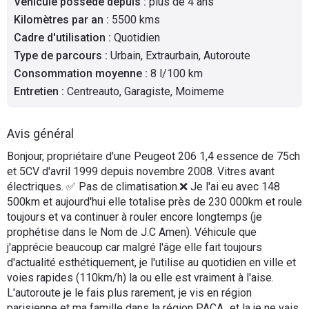
Véhicule possédé depuis
:
plus de 4 ans
Flottes
Kilomètres par an
:
5500 kms
Auto
Cadre d'utilisation
:
Quotidien
Type de parcours
:
Urbain, Extraurbain, Autoroute
Services
Consommation moyenne
:
8 l/100 km
Entretien
:
Centreauto, Garagiste, Moimeme
Forum
Avis général
Moto
Bonjour, propriétaire d'une Peugeot 206 1,4 essence de 75ch
et 5CV d'avril 1999 depuis novembre 2008. Vitres avant
Marques
électriques. ✅ Pas de climatisation.❌ Je l'ai eu avec 148
500km et aujourd'hui elle totalise près de 230 000km et roule
toujours et va continuer à rouler encore longtemps (je
prophétise dans le Nom de J.C Amen). Véhicule que
j'apprécie beaucoup car malgré l'âge elle fait toujours
d'actualité esthétiquement, je l'utilise au quotidien en ville et
voies rapides (110km/h) la ou elle est vraiment à l'aise.
L'autoroute je le fais plus rarement, je vis en région
parisienne et ma famille dans la région PACA...et la je ne vais