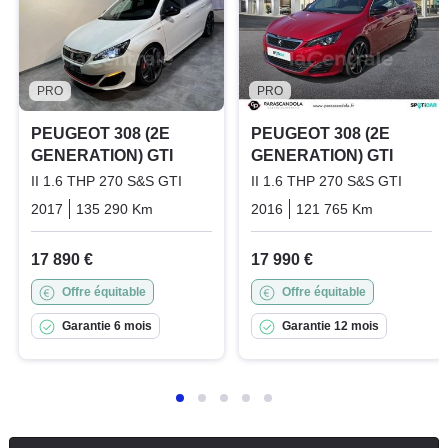
PRO
PRO
PEUGEOT 308 (2E
PEUGEOT 308 (2E
GENERATION) GTI
GENERATION) GTI
II 1.6 THP 270 S&S GTI
II 1.6 THP 270 S&S GTI
2017
135 290 Km
Manuelle
Essence
2016
121 765 Km
Manuelle
17 890 €
17 990 €
Offre équitable
Offre équitable
Garantie 6 mois
Garantie 12 mois