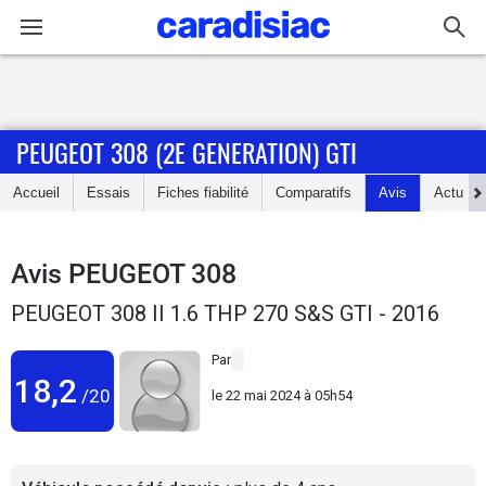
Connexion / Inscription
PEUGEOT 308 (2E GENERATION) GTI
Accueil
Accueil
Essais
Fiches fiabilité
Comparatifs
Avis
Actu
Actu
Essais
Avis
PEUGEOT 308
PEUGEOT 308 II 1.6 THP 270 S&S GTI - 2016
Guide
d'achat
Par
18,2
/20
le
22 mai 2024 à 05h54
Electriques
Utilitaires