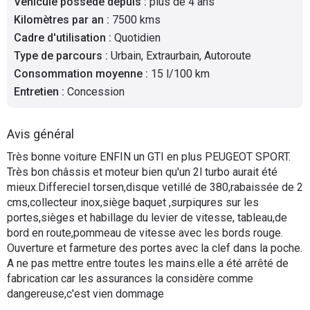
Véhicule possédé depuis
:
plus de 4 ans
Flottes
Kilomètres par an
:
7500 kms
Auto
Cadre d'utilisation
:
Quotidien
Type de parcours
:
Urbain, Extraurbain, Autoroute
Services
Consommation moyenne
:
15 l/100 km
Entretien
:
Concession
Forum
Avis général
Moto
Très bonne voiture ENFIN un GTI en plus PEUGEOT SPORT.
Très bon châssis et moteur bien qu'un 2l turbo aurait été
Marques
mieux.Differeciel torsen,disque vetillé de 380,rabaissée de 2
cms,collecteur inox,siège baquet ,surpiqures sur les
portes,sièges et habillage du levier de vitesse, tableau,de
bord en route,pommeau de vitesse avec les bords rouge.
Ouverture et farmeture des portes avec la clef dans la poche.
A ne pas mettre entre toutes les mains.elle a été arrêté de
fabrication car les assurances la considère comme
dangereuse,c'est vien dommage