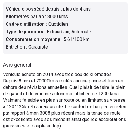
Flottes
Véhicule possédé depuis
:
plus de 4 ans
Auto
Kilomètres par an
:
8000 kms
Cadre d'utilisation
:
Quotidien
Services
Type de parcours
:
Extraurbain, Autoroute
Consommation moyenne
:
5.6 l/100 km
Forum
Entretien
:
Garagiste
Moto
Avis général
Marques
Véhicule acheté en 2014 avec très peu de kilomètres.
Depuis 8 ans et 70000kms roulés aucune panne et frais en
dehors des révisions annuelles. Quel plaisir de faire le plein
de gasoil et de voir une autonomie affichée de 1200 kms.
Vraiment faisable en plus sur route ou en limitant sa vitesse
à 120/125km/h sur autoroute. Le confort est un peu en retrait
par rapport à mon 3008 plus récent mais la tenue de route
est excellente avec ses michelin ainsi que les accélérations
(puissance et couple au top).