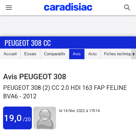
Connexion / Inscription
PEUGEOT 308 CC
Accueil
Accueil
Essais
Comparatifs
Avis
Actu
Fiches technique
Actu
Essais
Avis
PEUGEOT 308
PEUGEOT 308 (2) CC 2.0 HDI 163 FAP FELINE
Guide
BVA6 - 2012
d'achat
le
14 févr. 2022 à 17h14
Electriques
19,0
/20
Utilitaires