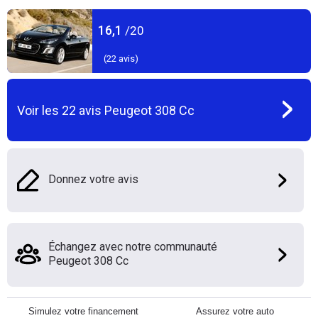
16,1
/20
(
22
avis)
Voir les
22
avis
Peugeot 308 Cc
Donnez votre avis
Échangez avec notre communauté
Peugeot 308 Cc
Simulez votre financement
Assurez votre auto