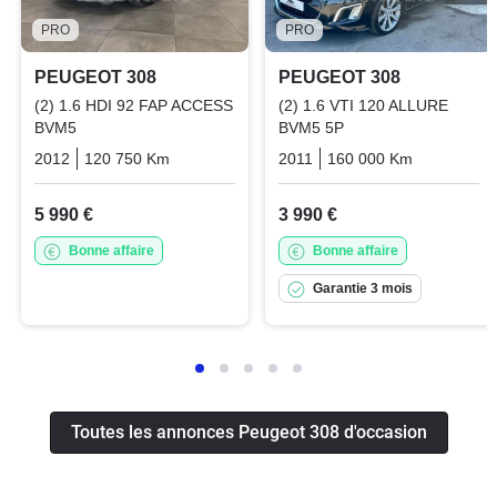
PRO
PRO
PEUGEOT 308
PEUGEOT 308
(2) 1.6 HDI 92 FAP ACCESS
(2) 1.6 VTI 120 ALLURE
BVM5
BVM5 5P
2012
120 750 Km
Manuelle
Diesel
2011
160 000 Km
Manuelle
5 990 €
3 990 €
Bonne affaire
Bonne affaire
Garantie 3 mois
Toutes les annonces Peugeot 308 d'occasion