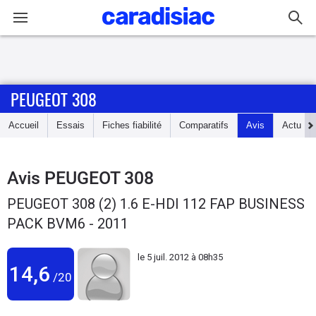
Connexion / Inscription
PEUGEOT 308
Accueil
Accueil
Essais
Fiches fiabilité
Comparatifs
Avis
Actu
Actu
Essais
Avis
PEUGEOT 308
PEUGEOT 308 (2) 1.6 E-HDI 112 FAP BUSINESS
Guide
PACK BVM6 - 2011
d'achat
le
5 juil. 2012 à 08h35
Electriques
14,6
/20
Utilitaires