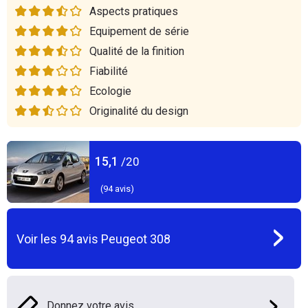
Aspects pratiques
Equipement de série
Qualité de la finition
Fiabilité
Ecologie
Originalité du design
15,1
/20
(
94
avis)
Voir les
94
avis
Peugeot 308
Donnez votre avis