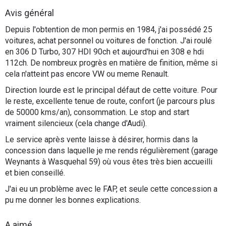
Flottes
Avis général
Auto
Depuis l'obtention de mon permis en 1984, j'ai possédé 25
voitures, achat personnel ou voitures de fonction. J'ai roulé
Services
en 306 D Turbo, 307 HDI 90ch et aujourd'hui en 308 e hdi
112ch. De nombreux progrès en matière de finition, même si
cela n'atteint pas encore VW ou meme Renault.
Forum
Direction lourde est le principal défaut de cette voiture. Pour
le reste, excellente tenue de route, confort (je parcours plus
Moto
de 50000 kms/an), consommation. Le stop and start
vraiment silencieux (cela change d'Audi).
Marques
Le service après vente laisse à désirer, hormis dans la
concession dans laquelle je me rends régulièrement (garage
Weynants à Wasquehal 59) où vous êtes très bien accueilli
et bien conseillé.
J'ai eu un problème avec le FAP, et seule cette concession a
pu me donner les bonnes explications.
A aimé