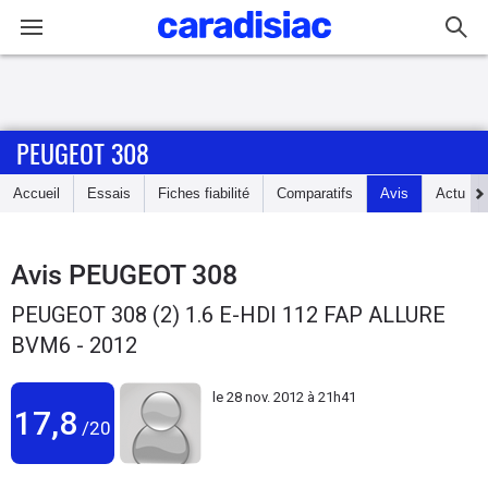
Connexion / Inscription
PEUGEOT 308
Accueil
Accueil
Essais
Fiches fiabilité
Comparatifs
Avis
Actu
Actu
Essais
Avis
PEUGEOT 308
PEUGEOT 308 (2) 1.6 E-HDI 112 FAP ALLURE
Guide
BVM6 - 2012
d'achat
le
28 nov. 2012 à 21h41
Electriques
17,8
/20
Utilitaires