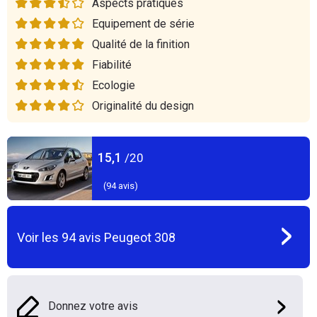
Aspects pratiques
Equipement de série
Qualité de la finition
Fiabilité
Ecologie
Originalité du design
15,1
/20
(
94
avis)
Voir les
94
avis
Peugeot 308
Donnez votre avis