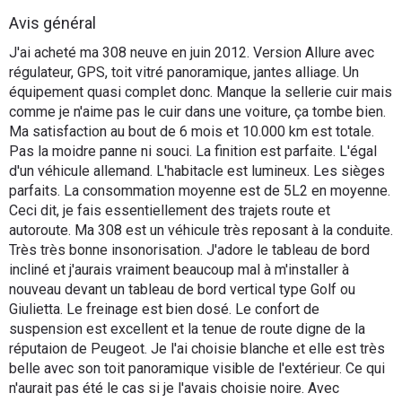
Flottes
Avis général
Auto
J'ai acheté ma 308 neuve en juin 2012. Version Allure avec
régulateur, GPS, toit vitré panoramique, jantes alliage. Un
Services
équipement quasi complet donc. Manque la sellerie cuir mais
comme je n'aime pas le cuir dans une voiture, ça tombe bien.
Ma satisfaction au bout de 6 mois et 10.000 km est totale.
Forum
Pas la moidre panne ni souci. La finition est parfaite. L'égal
d'un véhicule allemand. L'habitacle est lumineux. Les sièges
Moto
parfaits. La consommation moyenne est de 5L2 en moyenne.
Ceci dit, je fais essentiellement des trajets route et
Marques
autoroute. Ma 308 est un véhicule très reposant à la conduite.
Très très bonne insonorisation. J'adore le tableau de bord
incliné et j'aurais vraiment beaucoup mal à m'installer à
nouveau devant un tableau de bord vertical type Golf ou
Giulietta. Le freinage est bien dosé. Le confort de
suspension est excellent et la tenue de route digne de la
réputaion de Peugeot. Je l'ai choisie blanche et elle est très
belle avec son toit panoramique visible de l'extérieur. Ce qui
n'aurait pas été le cas si je l'avais choisie noire. Avec