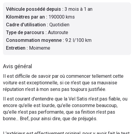
Flottes
Véhicule possédé depuis
:
3 mois à 1 an
Auto
Kilomètres par an
:
190000 kms
Cadre d'utilisation
:
Quotidien
Services
Type de parcours
:
Autoroute
Consommation moyenne
:
9.2 l/100 km
Forum
Entretien
:
Moimeme
Moto
Avis général
Marques
Il est difficile de savoir par où commencer tellement cette
voiture est exceptionnelle, si ce n'est que sa mauvaise
réputation n'est à mon sens pas toujours justifiée.
Il est courant d'entendre que la Vel Satis n'est pas fiable, ou
encore qu'elle est lourde, qu'elle consomme beaucoup,
qu'elle n'est pas performante, que sa finition n'est pas
bonne... Bref, pour ainsi dire, que de préjugés.
L'extérieur est effectivement original, pour y avoir fait le test