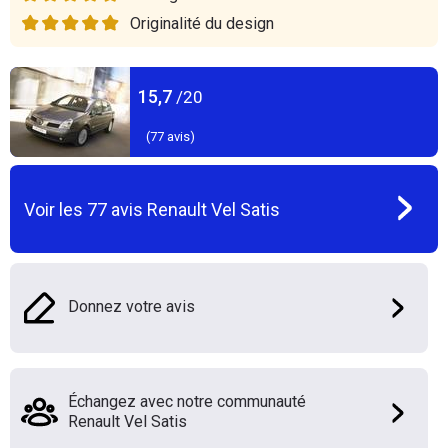
Originalité du design
15,7
/20
(
77
avis)
Voir les
77
avis
Renault Vel Satis
Donnez votre avis
Échangez avec notre communauté
Renault Vel Satis