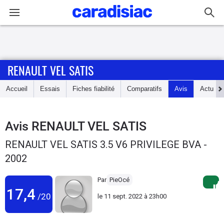
Connexion / Inscription
RENAULT VEL SATIS
Accueil
Accueil
Essais
Fiches fiabilité
Comparatifs
Avis
Actu
Actu
Essais
Avis
RENAULT VEL SATIS
RENAULT VEL SATIS 3.5 V6 PRIVILEGE BVA -
Guide
2002
d'achat
Par
PieOcé
Electriques
17,4
/20
le
11 sept. 2022 à 23h00
Utilitaires