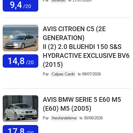
Par
dsrando
le 17/07/2026
9,4
/20
AVIS CITROEN C5 (2E
GENERATION)
II (2) 2.0 BLUEHDI 150 S&S
HYDRACTIVE EXCLUSIVE BV6
14,8
/20
(2015)
Par
Calpas Cardri
le 09/07/2026
AVIS BMW SERIE 5 E60 M5
(E60) M5
(2005)
Par
theofandebmw
le 30/06/2026
17,8
/20