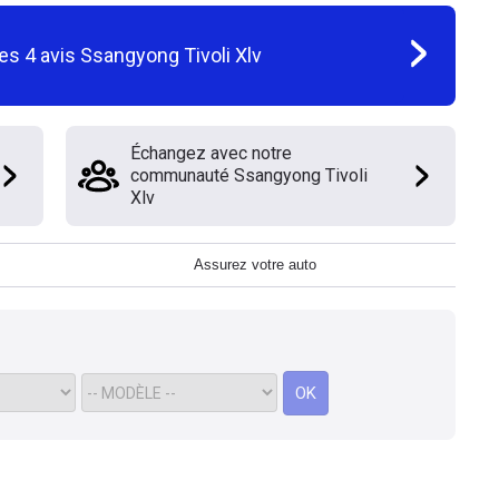
les
4
avis
Ssangyong Tivoli Xlv
Échangez avec notre
communauté Ssangyong Tivoli
Xlv
Assurez votre auto
OK