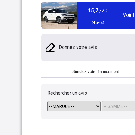
15,7
/20
Voir 
(
4
avis)
Donnez votre avis
Simulez votre financement
Rechercher un avis