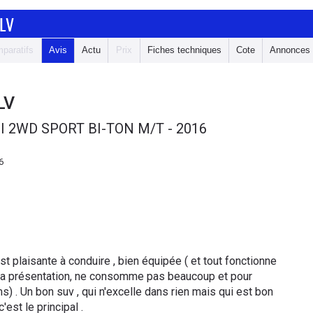
LV
paratifs
Avis
Actu
Prix
Fiches techniques
Cote
Annonces
LV
I 2WD SPORT BI-TON M/T - 2016
6
est plaisante à conduire , bien équipée ( et tout fonctionne
et sa présentation, ne consomme pas beaucoup et pour
s) . Un bon suv , qui n'excelle dans rien mais qui est bon
'est le principal .