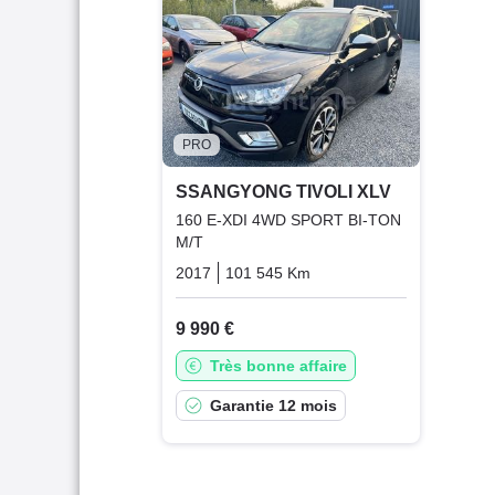
PRO
SSANGYONG TIVOLI XLV
160 E-XDI 4WD SPORT BI-TON
M/T
2017
101 545 Km
Manuelle
Diesel
9 990 €
Très bonne affaire
Garantie 12 mois