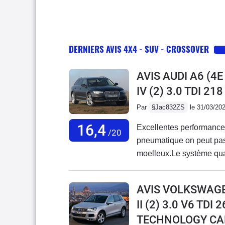
DERNIERS AVIS 4X4 - SUV - CROSSOVER
AVIS AUDI A6 (4
IV (2) 3.0 TDI 2
Par
§Jac832ZS
le 31/03/20
16,4
Excellentes performances
/20
pneumatique on peut pas
moelleux.Le système quat
sauf manque régulateur 
mais inclut Audroid auto 
AVIS VOLKSWAG
smartphone.Aucun probl
II (2) 3.0 V6 TD
TECHNOLOGY CAR