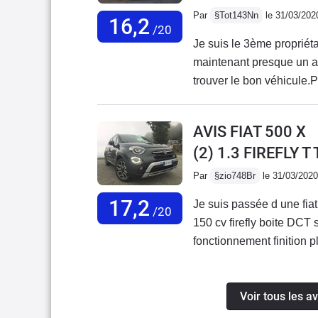
Par
§Tot143Nn
le 31/03/202
16,2
/20
Je suis le 3ème propriét
maintenant presque un a
trouver le bon véhicule.
véhicule origine France, 
patience de trouver un 
AVIS FIAT 500 X
particuliers, peu kilomé
(2) 1.3 FIREFLY 
version Carat Edition, en
en 21". (il m'a été fourni
Par
§zio748Br
le 31/03/2020
montées en pneus hiver)J
17,2
Je suis passée d une fia
maximum de confort une 
/20
150 cv firefly boite DCT
ou à vide, le confort est
fonctionnement finition pl
consommation est à prend
problème a cette voiture
beaucoup en ville. Dans 
toujours entre 9 à 10 litr
des 9l/100km.Le poids co
Voir tous les a
autoroute allor sa comme
attention, même avec 262c
8,5 a une moyenne de130