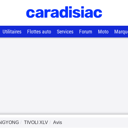
Utilitaires
Flottes auto
Services
Forum
Moto
Marqu
NGYONG
TIVOLI XLV
Avis