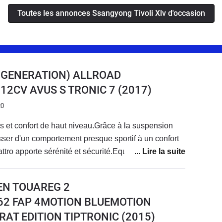
Toutes les annonces Ssangyong Tivoli Xlv d'occasion
E GENERATION) ALLROAD
18 12CV AVUS S TRONIC 7
(2017)
20
 et confort de haut niveau.Grâce à la suspension
ser d'un comportement presque sportif à un confort
tro apporte sérénité et sécurité.Equipement complet
adaptatif.Le système multimédia est un peu dépassé
donc les dernières fonctions de votre
EN TOUAREG 2
ème rencontré.
I 262 FAP 4MOTION BLUEMOTION
AT EDITION TIPTRONIC
(2015)