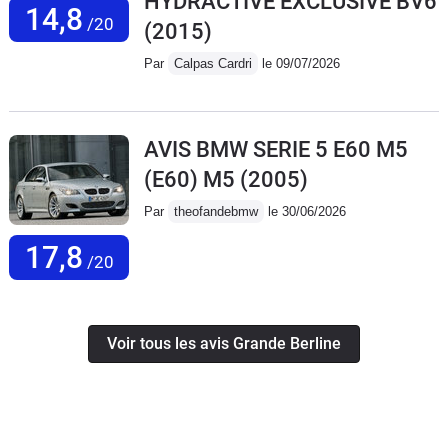
HYDRACTIVE EXCLUSIVE BV6
14,8
/20
(2015)
Par
Calpas Cardri
le 09/07/2026
AVIS BMW SERIE 5 E60 M5
(E60) M5
(2005)
Par
theofandebmw
le 30/06/2026
17,8
/20
Voir tous les avis Grande Berline