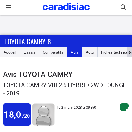
Connexion / Inscription
TOYOTA CAMRY 8
Accueil
Accueil
Essais
Comparatifs
Avis
Actu
Fiches technique
Actu
Essais
Avis
TOYOTA CAMRY
TOYOTA CAMRY VIII 2.5 HYBRID 2WD LOUNGE
Guide
- 2019
d'achat
le
2 mars 2023 à 09h50
Electriques
18,0
/20
Utilitaires