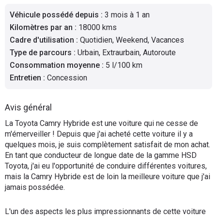
Flottes
Véhicule possédé depuis
:
3 mois à 1 an
Auto
Kilomètres par an
:
18000 kms
Cadre d'utilisation
:
Quotidien, Weekend, Vacances
Services
Type de parcours
:
Urbain, Extraurbain, Autoroute
Consommation moyenne
:
5 l/100 km
Forum
Entretien
:
Concession
Moto
Avis général
Marques
La Toyota Camry Hybride est une voiture qui ne cesse de
m'émerveiller ! Depuis que j'ai acheté cette voiture il y a
quelques mois, je suis complètement satisfait de mon achat.
En tant que conducteur de longue date de la gamme HSD
Toyota, j'ai eu l'opportunité de conduire différentes voitures,
mais la Camry Hybride est de loin la meilleure voiture que j'ai
jamais possédée.
L'un des aspects les plus impressionnants de cette voiture