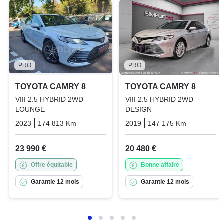
PRO
PRO
TOYOTA CAMRY 8
TOYOTA CAMRY 8
VIII 2.5 HYBRID 2WD
VIII 2.5 HYBRID 2WD
LOUNGE
DESIGN
2023
174 813 Km
Automatique
2019
Hybrid_essence_electric
147 175 Km
Automati
23 990 €
20 480 €
Offre équitable
Bonne affaire
Garantie 12 mois
Garantie 12 mois