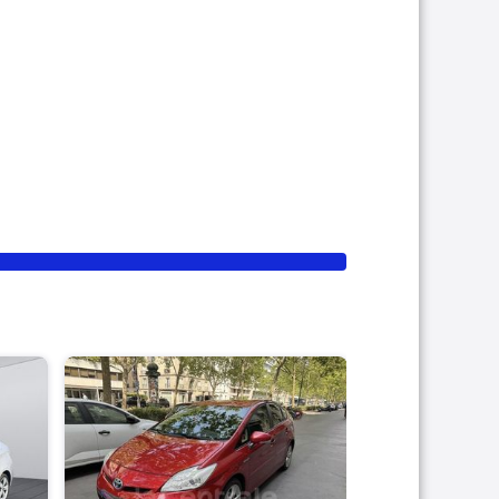
PRO
TOYOTA PRIU
III 136H DYNAM
2009
222 000 
7 990 €