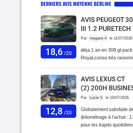
DERNIERS AVIS MOYENNE BERLINE
AVIS PEUGEOT 30
III 1.2 PURETECH
Par
megane 4
le 11/07/2026
18,6
dèja 1 an en 308 gt pack t
/20
Royal,conso très raisonnab
AVIS LEXUS CT
(2) 200H BUSINE
Par
Lucie S
le 10/07/2026
12,8
Globalement satisfaite d
/20
(kilométrage à l'achat : 1
pour les trajets quotidie
maintenant à 117 000 km