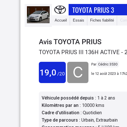
TOYOTA PRIUS 3
Accueil
Essais
Fiches fiabilité
Com
Avis
TOYOTA PRIUS
TOYOTA PRIUS III 136H ACTIVE - 
Par
Cédric 3530
19,0
/20
le
12 août 2023 à 17h
Véhicule possédé depuis
:
1 à 2 ans
Kilomètres par an
:
10000 kms
Cadre d'utilisation
:
Quotidien
Type de parcours
:
Urbain, Extraurbain