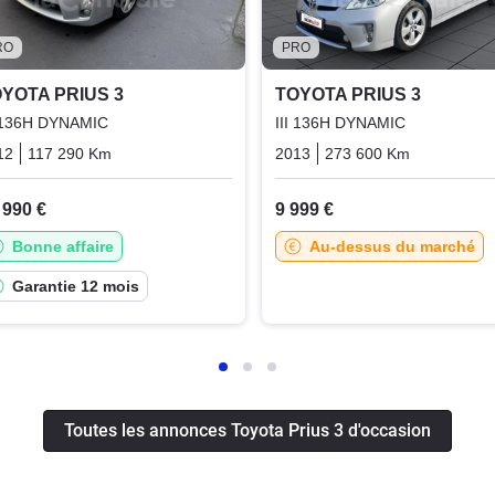
RO
PRO
YOTA PRIUS 3
TOYOTA PRIUS 3
I 136H DYNAMIC
III 136H DYNAMIC
sence_electric
12
117 290 Km
Automatique
Hybrid_essence_electric
2013
273 600 Km
Automati
 990 €
9 999 €
Bonne affaire
Au-dessus du marché
Garantie 12 mois
Toutes les annonces Toyota Prius 3 d'occasion