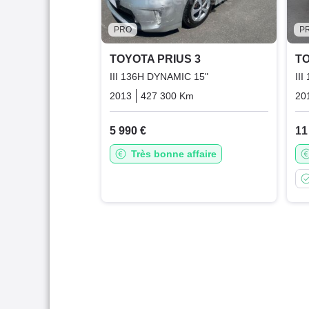
PRO
P
TOYOTA PRIUS 3
TO
III 136H DYNAMIC 15"
II
2013
427 300 Km
Automatique
Hybrid_es
20
5 990 €
11
Très bonne affaire