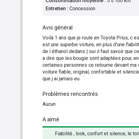
Consommation moyenne
:
5 l/100 km
Entretien
:
Concession
Avis général
Voilà 1 ans que je roule en Toyota Prius, c 
est une superbe voiture, en plus d'une fiabil
de l éthanol dedans ) oui il faut savoir que 
a dire que les bougie sont adaptées pour, ensu
certaines personnes ce retourne devant ma v
voiture fiable, original, confortable et silenc
que j ai jamais eu
Problèmes rencontrés
Aucun
A aimé
Fiabilité , look, confort et silence, le toi