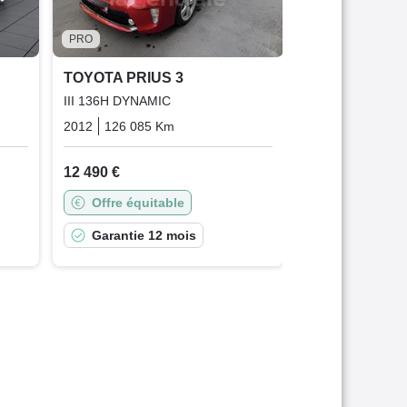
Offre équit
PRO
Garantie 3
TOYOTA PRIUS 3
III 136H DYNAMIC
que
Hybrid_essence_electric
2012
126 085 Km
Automatique
Hybrid_essence_electri
12 490 €
Offre équitable
Garantie 12 mois