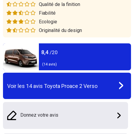
Qualité de la finition
Fiabilité
Ecologie
Originalité du design
8,4
/20
(
14
avis)
Voir les
14
avis
Toyota Proace 2 Verso
Donnez votre avis