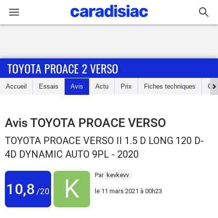
Connexion / Inscription
TOYOTA PROACE 2 VERSO
Accueil
Accueil
Essais
Avis
Actu
Prix
Fiches techniques
Cot
Actu
Essais
Avis
TOYOTA PROACE VERSO
TOYOTA PROACE VERSO II 1.5 D LONG 120 D-
Guide
4D DYNAMIC AUTO 9PL - 2020
d'achat
Par
kevkevv
Electriques
10,8
/20
le
11 mars 2021 à 00h23
Utilitaires