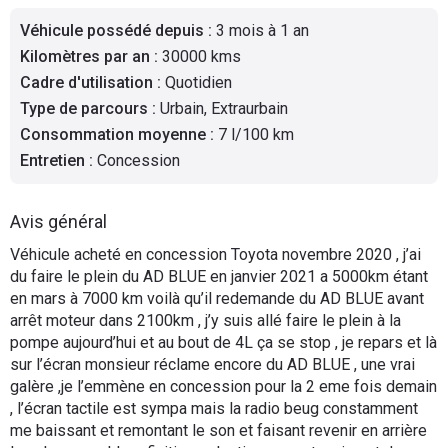
Flottes
Véhicule possédé depuis
:
3 mois à 1 an
Auto
Kilomètres par an
:
30000 kms
Cadre d'utilisation
:
Quotidien
Services
Type de parcours
:
Urbain, Extraurbain
Consommation moyenne
:
7 l/100 km
Forum
Entretien
:
Concession
Moto
Avis général
Marques
Véhicule acheté en concession Toyota novembre 2020 , j’ai
du faire le plein du AD BLUE en janvier 2021 a 5000km étant
en mars à 7000 km voilà qu’il redemande du AD BLUE avant
arrêt moteur dans 2100km , j’y suis allé faire le plein à la
pompe aujourd’hui et au bout de 4L ça se stop , je repars et là
sur l’écran monsieur réclame encore du AD BLUE , une vrai
galère ,je l’emmène en concession pour la 2 eme fois demain
, l’écran tactile est sympa mais la radio beug constamment
me baissant et remontant le son et faisant revenir en arrière