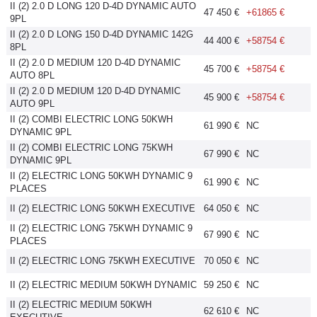
II (2) 2.0 D LONG 120 D-4D DYNAMIC AUTO
47 450 €
+61865 €
Flottes
9PL
Auto
II (2) 2.0 D LONG 150 D-4D DYNAMIC 142G
44 400 €
+58754 €
8PL
II (2) 2.0 D MEDIUM 120 D-4D DYNAMIC
Services
45 700 €
+58754 €
AUTO 8PL
II (2) 2.0 D MEDIUM 120 D-4D DYNAMIC
45 900 €
+58754 €
AUTO 9PL
Forum
II (2) COMBI ELECTRIC LONG 50KWH
61 990 €
NC
DYNAMIC 9PL
Moto
II (2) COMBI ELECTRIC LONG 75KWH
67 990 €
NC
DYNAMIC 9PL
II (2) ELECTRIC LONG 50KWH DYNAMIC 9
Marques
61 990 €
NC
PLACES
II (2) ELECTRIC LONG 50KWH EXECUTIVE
64 050 €
NC
II (2) ELECTRIC LONG 75KWH DYNAMIC 9
67 990 €
NC
PLACES
II (2) ELECTRIC LONG 75KWH EXECUTIVE
70 050 €
NC
II (2) ELECTRIC MEDIUM 50KWH DYNAMIC
59 250 €
NC
II (2) ELECTRIC MEDIUM 50KWH
62 610 €
NC