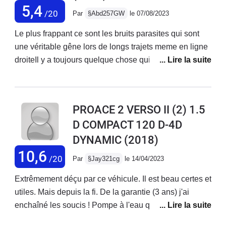
type de véhicule Je le déconseille vivement
5,4
/20
Par
§Abd257GW
le 07/08/2023
Le plus frappant ce sont les bruits parasites qui sont
une véritable gêne lors de longs trajets meme en ligne
droiteIl y a toujours quelque chose qui grince pourtant
jamais accidentée Une consommation d’huile digne
des plus vieux moteurs diesel que l’ont peut trouver
(sûrement un défaut de segmentation)Turbo
PROACE 2 VERSO II (2) 1.5
changéEmbrayage + VMCrémaillère de direction Pb
D COMPACT 120 D-4D
de segment de boîte de vitesse (premiere HS)Défaut
DYNAMIC
(2018)
de capteur (Je n’ai plus le souvenir de celui qui était en
fait tellement j’ai eu des pannes)Ventilateur qui tourne
10,6
/20
Par
§Jay321cg
le 14/04/2023
en permanence même avec les sondes changéesAd
Blue à réinitialiser chez Toy (a la longue je l’ai fais
Extrêmement déçu par ce véhicule. Il est beau certes et
désactiver)Bref, d’autres pannes dont je n’ai plus le
utiles. Mais depuis la fi. De la garantie (3 ans) j'ai
souvenir tellement elles sont nombreusesJe pensais
enchaîné les soucis ! Pompe à l'eau qui a lâché (apr s
acheter un Toyota mais c’est une piètre Peugeot (sans
réclamation pris en charge par Toyota) puis comodo