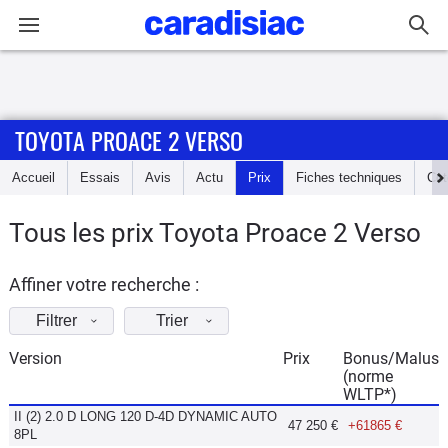
Connexion / Inscription
TOYOTA PROACE 2 VERSO
Accueil
Accueil
Essais
Avis
Actu
Prix
Fiches techniques
Cot
Actu
Tous les prix Toyota Proace 2 Verso
Essais
Affiner votre recherche :
Guide
d'achat
Filtrer
Trier
Version
Prix
Bonus/Malus
Electriques
(norme
WLTP*)
II (2) 2.0 D LONG 120 D-4D DYNAMIC AUTO
Utilitaires
47 250 €
+61865 €
8PL