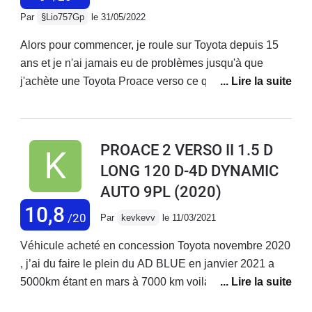
Par
§Lio757Gp
le 31/05/2022
Alors pour commencer, je roule sur Toyota depuis 15
ans et je n'ai jamais eu de problèmes jusqu'à que
j'achète une Toyota Proace verso ce que je pensais
être une (vraie) Toyota...erreur, c'est de l'arnaque...j'ai
pris par la suite que c'est un moteur Peugeot...sur une
Toyota mais c'est de l'arnaque pure est dure.Quand on
PROACE 2 VERSO II 1.5 D
achète une Toyota (le prix qui va avec) c'est pour de la
LONG 120 D-4D DYNAMIC
qualité Toyota par du français!!! Je m'excuse pour mes
AUTO 9PL
(2020)
amis français mais si j'avais voulu acheter français, je
n'aurais pas acheté Toyota.C'est la première "Toyota si
10,8
/20
Par
kevkevv
le 11/03/2021
on peut appeler ça comme ça" mais qu'est ce qui est
Toyota, l'insigne? je n'ai jamais eu autant de
Véhicule acheté en concession Toyota novembre 2020
problèmes avec une Toyota qu'avec celle-ci! entre les
, j’ai du faire le plein du AD BLUE en janvier 2021 a
campagne de rappel, les portes coulissante qui s'ouvre
5000km étant en mars à 7000 km voilà qu’il
sans même demander, les portes qui grince, la
redemande du AD BLUE avant arrêt moteur dans