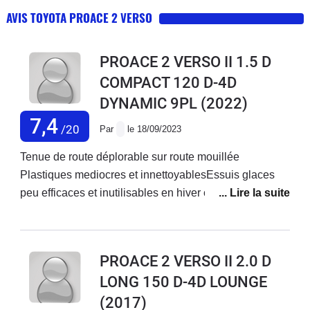
AVIS TOYOTA PROACE 2 VERSO
PROACE 2 VERSO II 1.5 D
COMPACT 120 D-4D
DYNAMIC 9PL
(2022)
7,4
/20
Par
le 18/09/2023
Tenue de route déplorable sur route mouillée
Plastiques mediocres et innettoyablesEssuis glaces
peu efficaces et inutilisables en hiver car ils gèlent et il
faut 1h30 pour qu'ils puissent dégeler Version 90 ch
diesel insuffisant pour un véhicule de ce poids avec 9
personnes à bord qui rend les dépassements plus que
PROACE 2 VERSO II 2.0 D
limitésCe toyota est un gouffre en ad blue et le
LONG 150 D-4D LOUNGE
remplissage est très pénible à faireJe pense qu il
(2017)
existe des marques 10 fois mieux que toyota dans ce