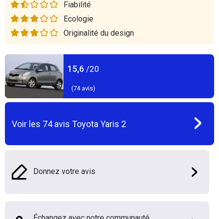
Fiabilité
Ecologie
Originalité du design
15,6
/20
(
74
avis)
Voir les
74
avis
Toyota Yaris 2
Donnez votre avis
Échangez avec notre communauté