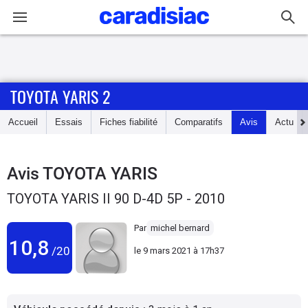
Connexion / Inscription
TOYOTA YARIS 2
Accueil
Accueil
Essais
Fiches fiabilité
Comparatifs
Avis
Actu
Actu
Essais
Avis
TOYOTA YARIS
TOYOTA YARIS II 90 D-4D 5P - 2010
Guide
d'achat
Par
michel bernard
10,8
/20
le
9 mars 2021 à 17h37
Electriques
Utilitaires