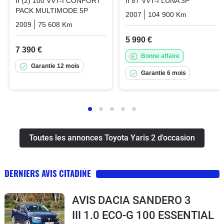
II (2) 100 VVT-I CONFORT
II 87 VVT-I LUNA 3P
PACK MULTIMODE 5P
2007
104 900 Km
Manuelle
2009
75 608 Km
Automatique
Essence
5 990 €
7 390 €
Bonne affaire
Garantie 12 mois
Garantie 6 mois
Toutes les annonces Toyota Yaris 2 d'occasion
DERNIERS AVIS CITADINE
AVIS DACIA SANDERO 3
III 1.0 ECO-G 100 ESSENTIAL