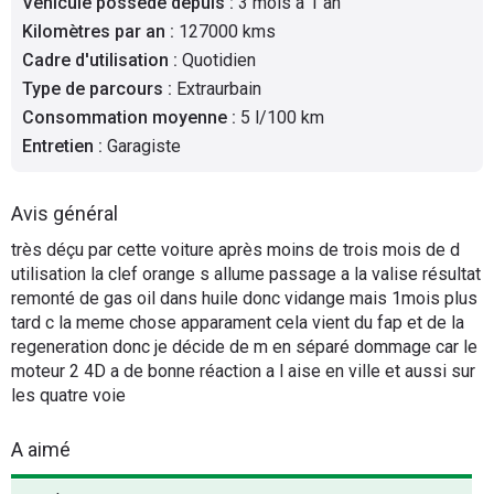
Véhicule possédé depuis
:
3 mois à 1 an
Flottes
Kilomètres par an
:
127000 kms
Auto
Cadre d'utilisation
:
Quotidien
Type de parcours
:
Extraurbain
Services
Consommation moyenne
:
5 l/100 km
Entretien
:
Garagiste
Forum
Avis général
Moto
très déçu par cette voiture après moins de trois mois de d
utilisation la clef orange s allume passage a la valise résultat
Marques
remonté de gas oil dans huile donc vidange mais 1mois plus
tard c la meme chose apparament cela vient du fap et de la
regeneration donc je décide de m en séparé dommage car le
moteur 2 4D a de bonne réaction a l aise en ville et aussi sur
les quatre voie
A aimé