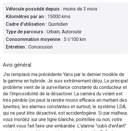
Flottes
Véhicule possédé depuis
:
moins de 3 mois
Auto
Kilomètres par an
:
15000 kms
Cadre d'utilisation
:
Quotidien
Services
Type de parcours
:
Urbain, Autoroute
Consommation moyenne
:
5 l/100 km
Forum
Entretien
:
Concession
Moto
Avis général
Marques
J'ai remplacé ma précédente Yaris par le dernier modèle de
la gamme en hybride. Je suis extrêmement déçu. Le principal
problème vient de la surveillance constante du conducteur et
de l'impossibilité de la désactiver. La caméra du volant est
très pénible (on peut la rendre moins efficace en mettant des
lunettes, les alarmes constantes et surtout, le système LDA,
qui ne peut être désactivé, est accidentogène. Si par malheur,
vous mordez sur une ligne blanche, pointillée ou non, votre
volant vous fait faire une embardée. L'alarme "oubli d'enfant"