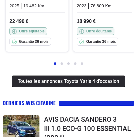
2025
16 482 Km
Automatique
Hybrid_essence_electric
2023
76 800 Km
Automatiq
22 490 €
18 990 €
Offre équitable
Offre équitable
Garantie 36 mois
Garantie 36 mois
Toutes les annonces Toyota Yaris 4 d'occasion
DERNIERS AVIS CITADINE
AVIS DACIA SANDERO 3
III 1.0 ECO-G 100 ESSENTIAL