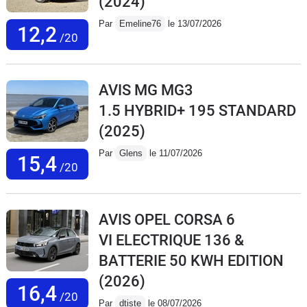
(2024)
Par
Emeline76
le 13/07/2026
12,2
/20
AVIS MG MG3
1.5 HYBRID+ 195 STANDARD
(2025)
Par
Glens
le 11/07/2026
15,4
/20
AVIS OPEL CORSA 6
VI ELECTRIQUE 136 &
BATTERIE 50 KWH EDITION
(2026)
16,4
/20
Par
dtiste
le 08/07/2026