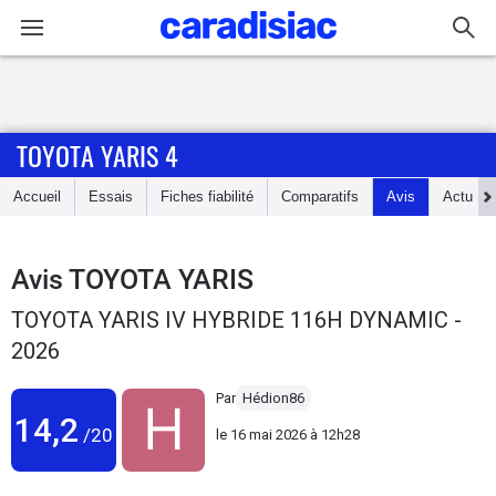
Connexion / Inscription
TOYOTA YARIS 4
Accueil
Accueil
Essais
Fiches fiabilité
Comparatifs
Avis
Actu
Actu
Essais
Avis
TOYOTA YARIS
TOYOTA YARIS IV HYBRIDE 116H DYNAMIC -
Guide
2026
d'achat
Par
Hédion86
Electriques
14,2
/20
le
16 mai 2026 à 12h28
Utilitaires