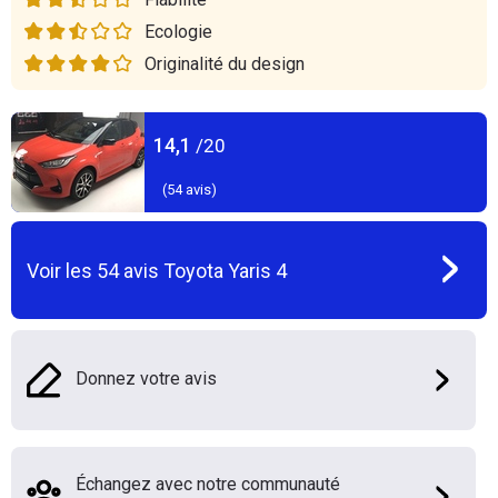
Ecologie
Originalité du design
14,1
/20
(
54
avis)
Voir les
54
avis
Toyota Yaris 4
Donnez votre avis
Échangez avec notre communauté