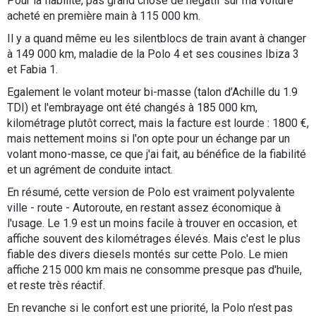
Pour la fiabilité, pas grand chose de négatif sur ma voiture
acheté en première main à 115 000 km.
Il y a quand même eu les silentblocs de train avant à changer
à 149 000 km, maladie de la Polo 4 et ses cousines Ibiza 3
et Fabia 1.
Egalement le volant moteur bi-masse (talon d’Achille du 1.9
TDI) et l'embrayage ont été changés à 185 000 km,
kilométrage plutôt correct, mais la facture est lourde : 1800 €,
mais nettement moins si l'on opte pour un échange par un
volant mono-masse, ce que j'ai fait, au bénéfice de la fiabilité
et un agrément de conduite intact.
En résumé, cette version de Polo est vraiment polyvalente
ville - route - Autoroute, en restant assez économique à
l'usage. Le 1.9 est un moins facile à trouver en occasion, et
affiche souvent des kilométrages élevés. Mais c'est le plus
fiable des divers diesels montés sur cette Polo. Le mien
affiche 215 000 km mais ne consomme presque pas d'huile,
et reste très réactif.
En revanche si le confort est une priorité, la Polo n'est pas