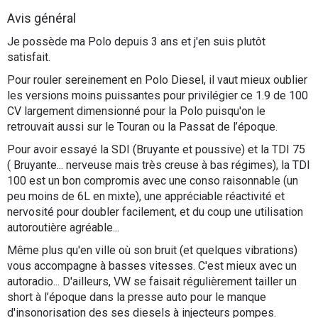
Flottes
Avis général
Auto
Je possède ma Polo depuis 3 ans et j'en suis plutôt
satisfait.
Services
Pour rouler sereinement en Polo Diesel, il vaut mieux oublier
les versions moins puissantes pour privilégier ce 1.9 de 100
Forum
CV largement dimensionné pour la Polo puisqu'on le
retrouvait aussi sur le Touran ou la Passat de l’époque.
Moto
Pour avoir essayé la SDI (Bruyante et poussive) et la TDI 75
( Bruyante... nerveuse mais très creuse à bas régimes), la TDI
Marques
100 est un bon compromis avec une conso raisonnable (un
peu moins de 6L en mixte), une appréciable réactivité et
nervosité pour doubler facilement, et du coup une utilisation
autoroutière agréable...
Même plus qu'en ville où son bruit (et quelques vibrations)
vous accompagne à basses vitesses. C'est mieux avec un
autoradio... D'ailleurs, VW se faisait régulièrement tailler un
short à l’époque dans la presse auto pour le manque
d'insonorisation des ses diesels à injecteurs pompes.