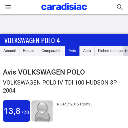
Connexion / Inscription
VOLKSWAGEN POLO 4
Accueil
Accueil
Essais
Comparatifs
Avis
Actu
Fiches technique
Actu
Essais
Avis
VOLKSWAGEN POLO
VOLKSWAGEN POLO IV TDI 100 HUDSON 3P -
Guide
2004
d'achat
le
6 août 2016 à 23h35
Electriques
13,8
/20
Utilitaires