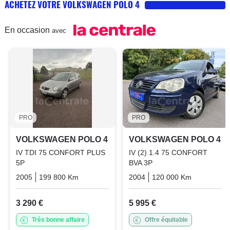
ACHETEZ VOTRE VOLKSWAGEN POLO 4
En occasion
avec
PRO
PRO
VOLKSWAGEN POLO 4
VOLKSWAGEN POLO 4
IV TDI 75 CONFORT PLUS
IV (2) 1.4 75 CONFORT
5P
BVA 3P
2005
199 800 Km
Manuelle
Diesel
2004
120 000 Km
Automati
3 290 €
5 995 €
Très bonne affaire
Offre équitable