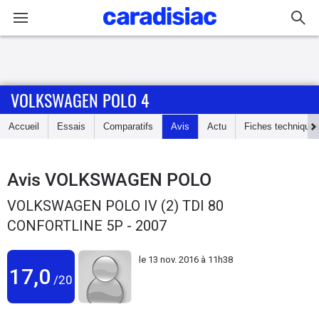
Connexion / Inscription
VOLKSWAGEN POLO 4
Accueil
Accueil
Essais
Comparatifs
Avis
Actu
Fiches technique
Actu
Essais
Avis
VOLKSWAGEN POLO
VOLKSWAGEN POLO IV (2) TDI 80
Guide
CONFORTLINE 5P - 2007
d'achat
le
13 nov. 2016 à 11h38
Electriques
17,0
/20
Utilitaires