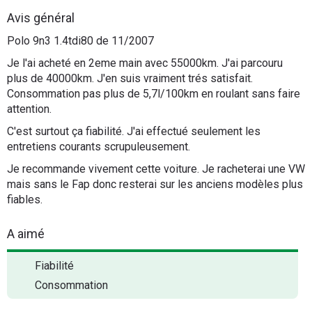
Flottes
Avis général
Auto
Polo 9n3 1.4tdi80 de 11/2007
Je l'ai acheté en 2eme main avec 55000km. J'ai parcouru
Services
plus de 40000km. J'en suis vraiment trés satisfait.
Consommation pas plus de 5,7l/100km en roulant sans faire
Forum
attention.
C'est surtout ça fiabilité. J'ai effectué seulement les
Moto
entretiens courants scrupuleusement.
Je recommande vivement cette voiture. Je racheterai une VW
Marques
mais sans le Fap donc resterai sur les anciens modèles plus
fiables.
A aimé
Fiabilité
Consommation