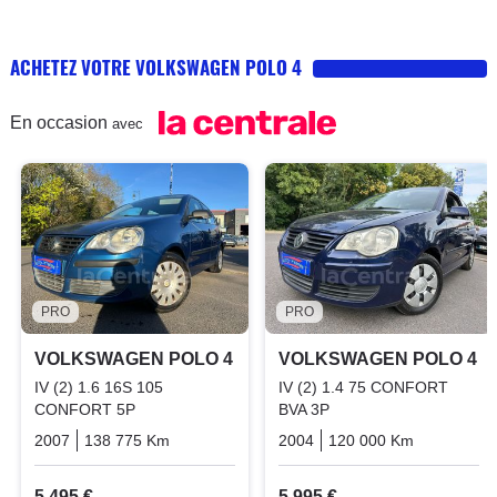
ACHETEZ VOTRE VOLKSWAGEN POLO 4
En occasion
avec
PRO
PRO
VOLKSWAGEN POLO 4
VOLKSWAGEN POLO 4
IV (2) 1.6 16S 105
IV (2) 1.4 75 CONFORT
CONFORT 5P
BVA 3P
2007
138 775 Km
Manuelle
Essence
2004
120 000 Km
Automati
5 495 €
5 995 €