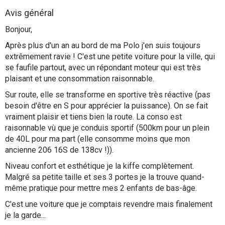
Flottes
Avis général
Auto
Bonjour,
Après plus d'un an au bord de ma Polo j'en suis toujours
Services
extrêmement ravie ! C'est une petite voiture pour la ville, qui
se faufile partout, avec un répondant moteur qui est très
Forum
plaisant et une consommation raisonnable.
Sur route, elle se transforme en sportive très réactive (pas
Moto
besoin d'être en S pour apprécier la puissance). On se fait
vraiment plaisir et tiens bien la route. La conso est
Marques
raisonnable vù que je conduis sportif (500km pour un plein
de 40L pour ma part (elle consomme moins que mon
ancienne 206 16S de 138cv !)).
Niveau confort et esthétique je la kiffe complètement.
Malgré sa petite taille et ses 3 portes je la trouve quand-
même pratique pour mettre mes 2 enfants de bas-âge.
C'est une voiture que je comptais revendre mais finalement
je la garde...