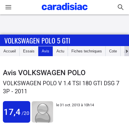
Connexion / Inscription
VOLKSWAGEN POLO 5 GTI
Accueil
Accueil
Essais
Avis
Actu
Fiches techniques
Cote
An
Actu
Essais
Avis
VOLKSWAGEN POLO
VOLKSWAGEN POLO V 1.4 TSI 180 GTI DSG 7
Guide
3P - 2011
d'achat
le
31 oct. 2013 à 10h14
Electriques
17,4
/20
Utilitaires