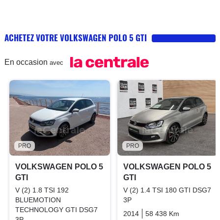
ACHETEZ VOTRE VOLKSWAGEN POLO 5 GTI
En occasion
avec
PRO
PRO
VOLKSWAGEN POLO 5
VOLKSWAGEN POLO 5
GTI
GTI
V (2) 1.8 TSI 192
V (2) 1.4 TSI 180 GTI DSG7
BLUEMOTION
3P
TECHNOLOGY GTI DSG7
2014
58 438 Km
Automatiq
3P