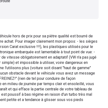
toroute
hicule hors de prix pour sa piètre qualité est bourré de
tre achat. Pour imager clairement mon propos: - les sièges
ersion Carat exclusive !!!), les plastiques utilisés pour le
ectronique embarquée est lamentable à tout point de vue: -
de vitesse obligatoirement en adaptatif (VW n'a pas jugé
 simple) et impossible à utiliser, voire dangereux en
 ne l'utilisons plus (voiture soit disant "haut de gamme"
s aucun obstacle devant le véhicule vous avez un message
"FREINEZ!" (rien de tel pour conduire de façon
 en milieu de journée par temps clair et ensoleillé, vous
aît et qui efface la partie centrale de votre tableau de
s est poussif à bas régime en raison d'un turbo très mal
ment petite et a tendance à glisser sous vos pieds