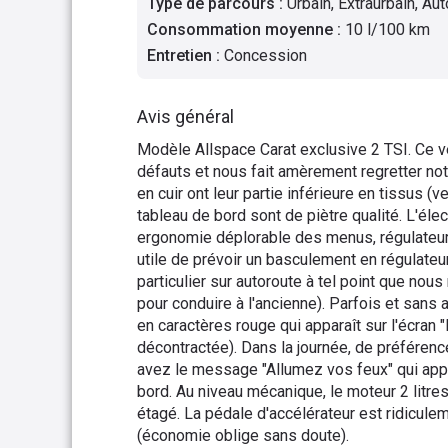
Type de parcours
:
Urbain, Extraurbain, Au
Consommation moyenne
:
10 l/100 km
Entretien
:
Concession
Avis général
Modèle Allspace Carat exclusive 2 TSI. Ce vé
défauts et nous fait amèrement regretter no
en cuir ont leur partie inférieure en tissus (v
tableau de bord sont de piètre qualité. L'él
ergonomie déplorable des menus, régulateur 
utile de prévoir un basculement en régulateur
particulier sur autoroute à tel point que nous
pour conduire à l'ancienne). Parfois et san
en caractères rouge qui apparaît sur l'écran 
décontractée). Dans la journée, de préférence
avez le message "Allumez vos feux" qui appar
bord. Au niveau mécanique, le moteur 2 litre
étagé. La pédale d'accélérateur est ridicule
(économie oblige sans doute).