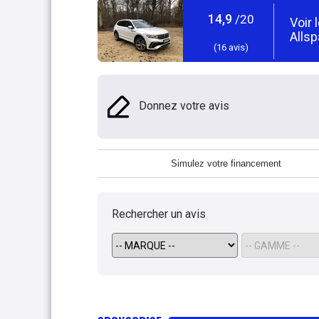
14,9
/20
Voir 
Alls
(
16
avis)
Donnez votre avis
Simulez votre financement
Rechercher un avis