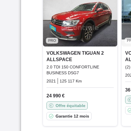
PRO
P
VOLKSWAGEN TIGUAN 2
V
ALLSPACE
A
2.0 TDI 150 CONFORTLINE
(2
BUSINESS DSG7
20
2021
125 117 Km
Automatique
Diesel
36
24 990 €
Offre équitable
Garantie 12 mois