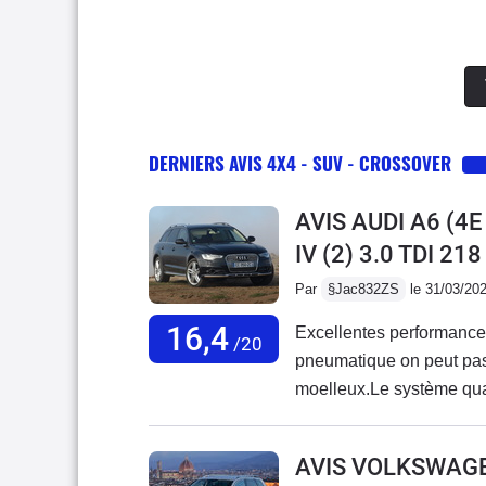
DERNIERS AVIS 4X4 - SUV - CROSSOVER
AVIS AUDI A6 (4
IV (2) 3.0 TDI 2
Par
§Jac832ZS
le 31/03/20
16,4
Excellentes performances
/20
pneumatique on peut pas
moelleux.Le système quat
sauf manque régulateur 
mais inclut Audroid auto 
AVIS VOLKSWAG
smartphone.Aucun probl