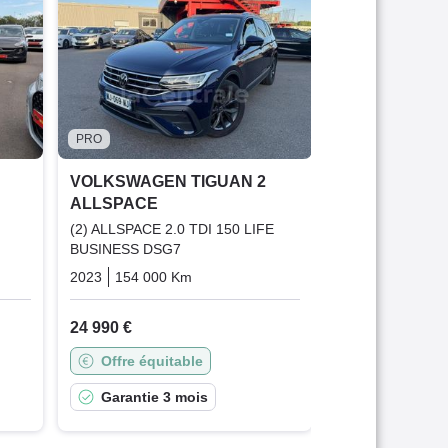
ALLSPACE
(2) 1.5 TSI 150
2023
90 700 K
28 990 €
PRO
Offre équit
VOLKSWAGEN TIGUAN 2
Garantie 1
ALLSPACE
(2) ALLSPACE 2.0 TDI 150 LIFE
BUSINESS DSG7
que
Essence
2023
154 000 Km
Automatique
Diesel
24 990 €
Offre équitable
Garantie 3 mois