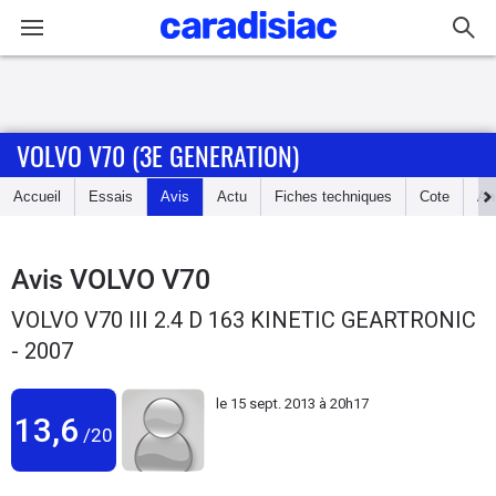
Connexion / Inscription
VOLVO V70 (3E GENERATION)
Accueil
Accueil
Essais
Avis
Actu
Fiches techniques
Cote
An
Actu
Essais
Avis
VOLVO V70
VOLVO V70 III 2.4 D 163 KINETIC GEARTRONIC
Guide
- 2007
d'achat
le
15 sept. 2013 à 20h17
Electriques
13,6
/20
Utilitaires