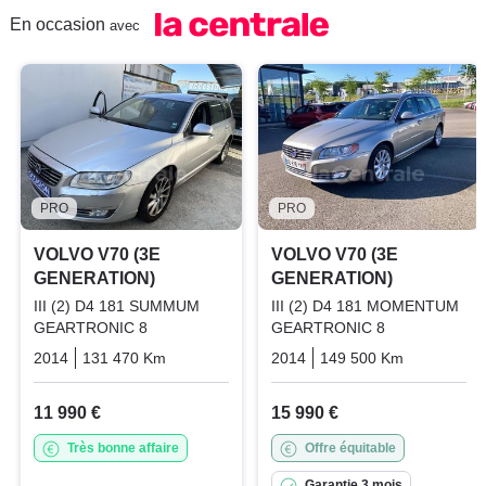
En occasion
avec
PRO
PRO
VOLVO V70 (3E
VOLVO V70 (3E
GENERATION)
GENERATION)
III (2) D4 181 SUMMUM
III (2) D4 181 MOMENTUM
GEARTRONIC 8
GEARTRONIC 8
2014
131 470 Km
Automatique
2014
Diesel
149 500 Km
Automati
11 990 €
15 990 €
Très bonne affaire
Offre équitable
Garantie 3 mois