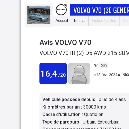
VOLVO V70 (3E GENE
Accueil
Essais
Fiches fiabilité
Com
Avis
VOLVO V70
VOLVO V70 III (2) D5 AWD 215 
Par
Rory
16,4
/20
le
13 févr. 2024 à 19h
Véhicule possédé depuis
:
plus de 4 ans
Kilomètres par an
:
30000 kms
Cadre d'utilisation
:
Quotidien
Type de parcours
:
Urbain, Extraurbain