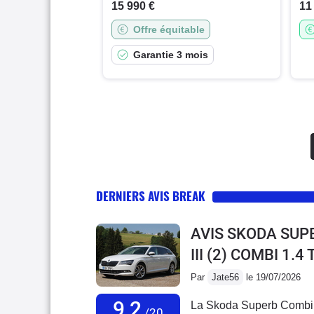
15 990 €
11
Offre équitable
Garantie 3 mois
DERNIERS AVIS BREAK
AVIS SKODA SUP
III (2) COMBI 1.
Par
Jate56
le 19/07/2026
9,2
La Skoda Superb Combi IV
/20