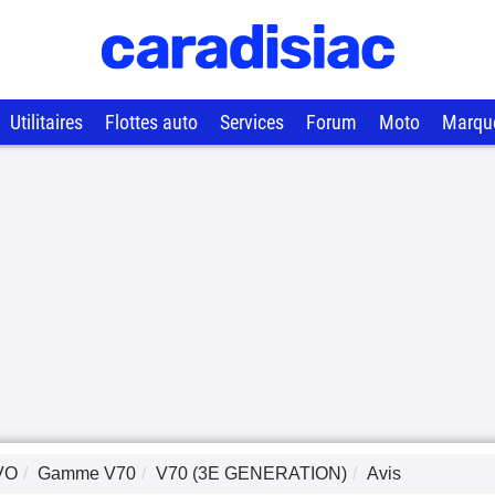
Utilitaires
Flottes auto
Services
Forum
Moto
Marqu
VO
Gamme
V70
V70 (3E GENERATION)
Avis