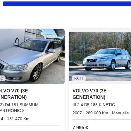
RO
PART
LVO V70 (3E
VOLVO V70 (3E
NERATION)
GENERATION)
I (2) D4 181 SUMMUM
III 2.4 D5 185 KINETIC
ARTRONIC 8
2007
280 000 Km
Manuelle
14
131 470 Km
Automatique
Diesel
7 995 €