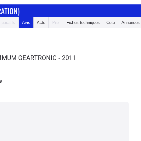
RATION)
paratifs
Avis
Actu
Prix
Fiches techniques
Cote
Annonces
SUMMUM GEARTRONIC - 2011
38