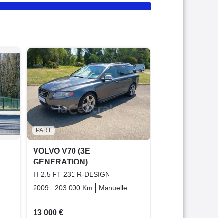
PART
VOLVO V70 (3
GENERATION)
III (2) DRIVE 
2012
180 000 
5 500 €
PART
Très bonne 
VOLVO V70 (3E
GENERATION)
III 2.5 FT 231 R-DESIGN
Diesel
2009
203 000 Km
Manuelle
Bicarburation_essence_bio
13 000 €