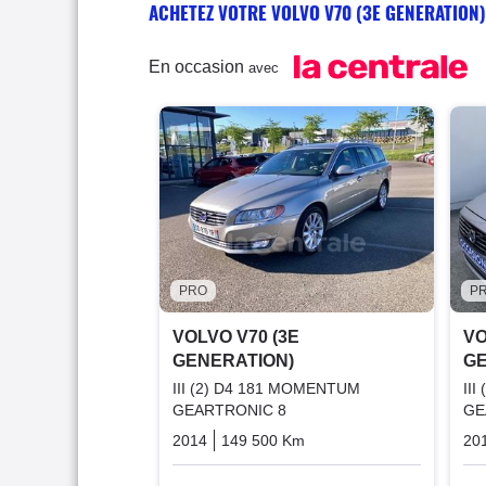
ACHETEZ VOTRE VOLVO V70 (3E GENERATION)
En occasion
avec
PRO
P
VOLVO V70 (3E
VO
GENERATION)
GE
III (2) D4 181 MOMENTUM
II
GEARTRONIC 8
GE
2014
149 500 Km
Automatique
Diesel
20