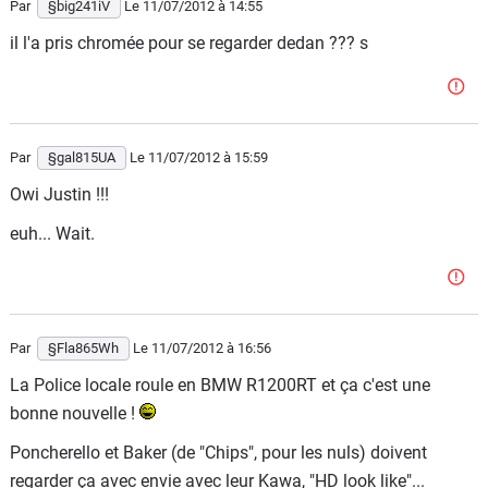
Par
§big241iV
Le 11/07/2012
à 14:55
il l'a pris chromée pour se regarder dedan ??? s
Par
§gal815UA
Le 11/07/2012
à 15:59
Owi Justin !!!
euh... Wait.
Par
§Fla865Wh
Le 11/07/2012
à 16:56
La Police locale roule en BMW R1200RT et ça c'est une
bonne nouvelle !
Poncherello et Baker (de "Chips", pour les nuls) doivent
regarder ça avec envie avec leur Kawa, "HD look like"...