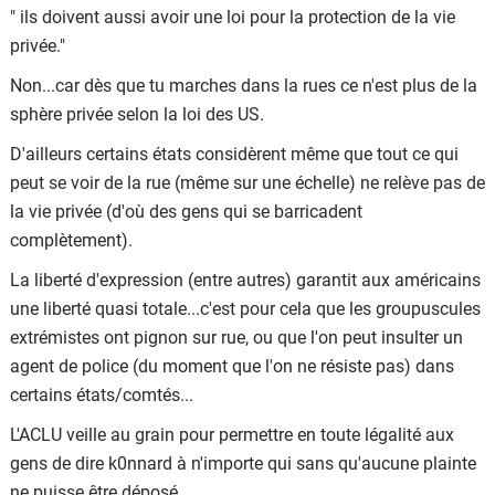
" ils doivent aussi avoir une loi pour la protection de la vie
obtenait puisqu'il était dans son droit. Résultat
privée."
maintenant plus personne n'ose prendre de photos de lui
car ce n'est pas rentable pour les magazines.
Non...car dès que tu marches dans la rues ce n'est plus de la
sphère privée selon la loi des US.
D'ailleurs certains états considèrent même que tout ce qui
peut se voir de la rue (même sur une échelle) ne relève pas de
la vie privée (d'où des gens qui se barricadent
complètement).
La liberté d'expression (entre autres) garantit aux américains
une liberté quasi totale...c'est pour cela que les groupuscules
extrémistes ont pignon sur rue, ou que l'on peut insulter un
agent de police (du moment que l'on ne résiste pas) dans
certains états/comtés...
L'ACLU veille au grain pour permettre en toute légalité aux
gens de dire k0nnard à n'importe qui sans qu'aucune plainte
ne puisse être déposé...