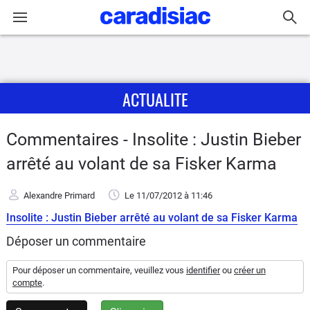
Connexion / Inscription
ACTUALITE
Accueil
Actu
Commentaires - Insolite : Justin Bieber
arrêté au volant de sa Fisker Karma
Essais
Alexandre Primard
Le 11/07/2012
à 11:46
Guide
Insolite : Justin Bieber arrêté au volant de sa Fisker Karma
d'achat
Déposer un commentaire
Electriques
Pour déposer un commentaire, veuillez vous
identifier
ou
créer un
compte
.
Utilitaires