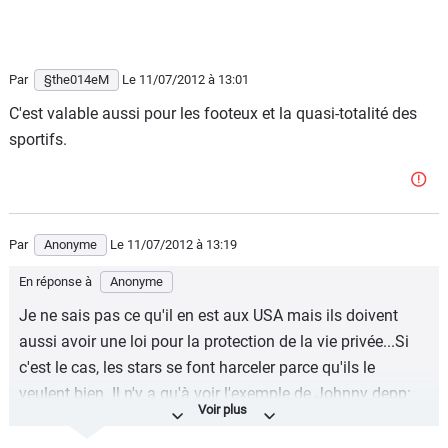
Par
§the014eM
Le 11/07/2012
à 13:01
C'est valable aussi pour les footeux et la quasi-totalité des
sportifs.
Par
Anonyme
Le 11/07/2012
à 13:19
En réponse à
Anonyme
Je ne sais pas ce qu'il en est aux USA mais ils doivent
aussi avoir une loi pour la protection de la vie privée...Si
c'est le cas, les stars se font harceler parce qu'ils le
veulent bien. Il n'y a qu'à voir l'exemple de Johnny depp:
dès que des photos de lui étaient publiées il poursuivait le
magazine et exigeait une somme considérable, qu'il