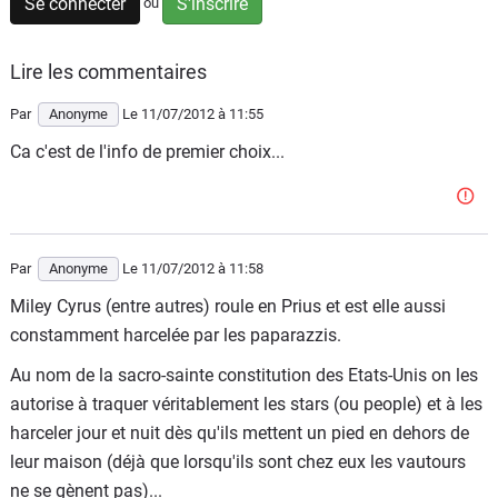
Se connecter
S'inscrire
ou
Flottes
Auto
Lire les commentaires
Services
Par
Anonyme
Le 11/07/2012
à 11:55
Ca c'est de l'info de premier choix...
Forum
Moto
Par
Anonyme
Le 11/07/2012
à 11:58
Marques
Miley Cyrus (entre autres) roule en Prius et est elle aussi
constamment harcelée par les paparazzis.
Au nom de la sacro-sainte constitution des Etats-Unis on les
autorise à traquer véritablement les stars (ou people) et à les
harceler jour et nuit dès qu'ils mettent un pied en dehors de
leur maison (déjà que lorsqu'ils sont chez eux les vautours
ne se gènent pas)...