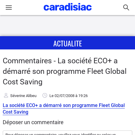
Connexion / Inscription
ACTUALITE
Accueil
Actu
Commentaires - La société ECO+ a
démarré son programme Fleet Global
Essais
Cost Saving
Guide
d'achat
Séverine Alibeu
Le 02/07/2008
à 19:26
La société ECO+ a démarré son programme Fleet Global
Electriques
Cost Saving
Déposer un commentaire
Utilitaires
Pour déposer un commentaire, veuillez vous
identifier
ou
créer un