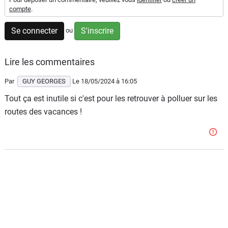
compte
.
Flottes
Auto
Se connecter
S'inscrire
ou
Services
Lire les commentaires
Forum
Par
GUY GEORGES
Le 18/05/2024
à 16:05
Tout ça est inutile si c'est pour les retrouver à polluer sur les
Moto
routes des vacances !
Marques