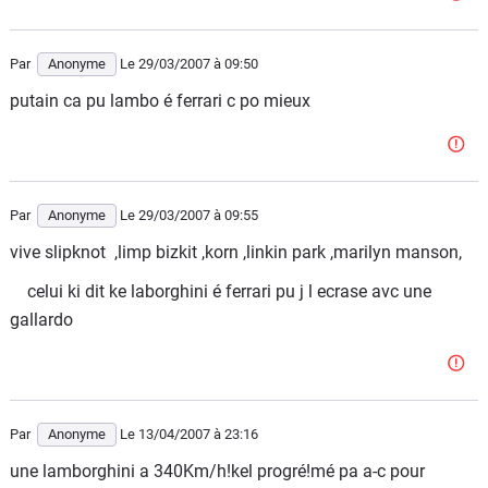
Par
Anonyme
Le 29/03/2007
à 09:50
putain ca pu lambo é ferrari c po mieux
Par
Anonyme
Le 29/03/2007
à 09:55
vive slipknot ,limp bizkit ,korn ,linkin park ,marilyn manson,
celui ki dit ke laborghini é ferrari pu j l ecrase avc une
gallardo
Par
Anonyme
Le 13/04/2007
à 23:16
une lamborghini a 340Km/h!kel progré!mé pa a-c pour