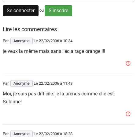
Flottes
Se connecter
S'inscrire
ou
Auto
Lire les commentaires
Services
Par
Anonyme
Le 22/02/2006
à 10:34
Forum
je veux la même mais sans l'éclairage orange !!!
Moto
Marques
Par
Anonyme
Le 22/02/2006
à 11:43
Moi, je suis pas difficile: je la prends comme elle est.
Sublime!
Par
Anonyme
Le 22/02/2006
à 18:28