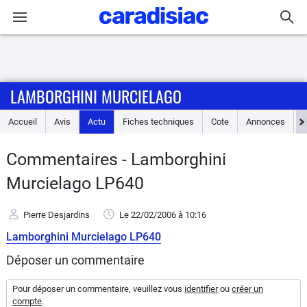
Connexion / Inscription
LAMBORGHINI MURCIELAGO
Accueil
Accueil
Avis
Actu
Fiches techniques
Cote
Annonces
Actu
Commentaires - Lamborghini
Essais
Murcielago LP640
Guide
Pierre Desjardins
Le 22/02/2006
à 10:16
d'achat
Lamborghini Murcielago LP640
Electriques
Déposer un commentaire
Utilitaires
Pour déposer un commentaire, veuillez vous
identifier
ou
créer un
compte
.