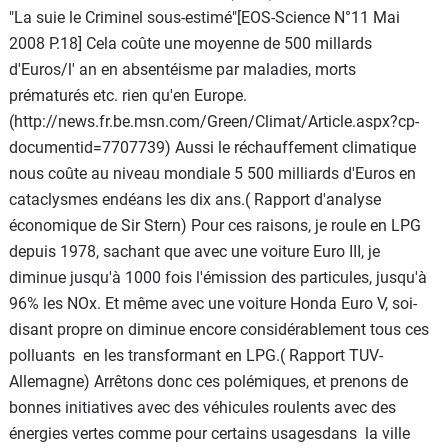
"La suie le Criminel sous-estimé"[EOS-Science N°11 Mai
2008 P.18] Cela coûte une moyenne de 500 millards
d'Euros/l' an en absentéisme par maladies, morts
prématurés etc. rien qu'en Europe.
(http://news.fr.be.msn.com/Green/Climat/Article.aspx?cp-
documentid=7707739) Aussi le réchauffement climatique
nous coûte au niveau mondiale 5 500 milliards d'Euros en
cataclysmes endéans les dix ans.( Rapport d'analyse
économique de Sir Stern) Pour ces raisons, je roule en LPG
depuis 1978, sachant que avec une voiture Euro III, je
diminue jusqu'à 1000 fois l'émission des particules, jusqu'à
96% les NOx. Et même avec une voiture Honda Euro V, soi-
disant propre on diminue encore considérablement tous ces
polluants en les transformant en LPG.( Rapport TUV-
Allemagne) Arrêtons donc ces polémiques, et prenons de
bonnes initiatives avec des véhicules roulents avec des
énergies vertes comme pour certains usagesdans la ville