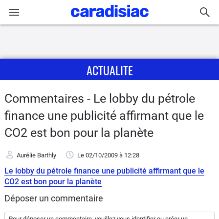
Connexion / Inscription
ACTUALITE
Accueil
Actu
Commentaires - Le lobby du pétrole
finance une publicité affirmant que le
Essais
CO2 est bon pour la planète
Guide
d'achat
Aurélie Barthly
Le 02/10/2009
à 12:28
Le lobby du pétrole finance une publicité affirmant que le
Electriques
CO2 est bon pour la planète
Déposer un commentaire
Utilitaires
Pour déposer un commentaire, veuillez vous
identifier
ou
créer un