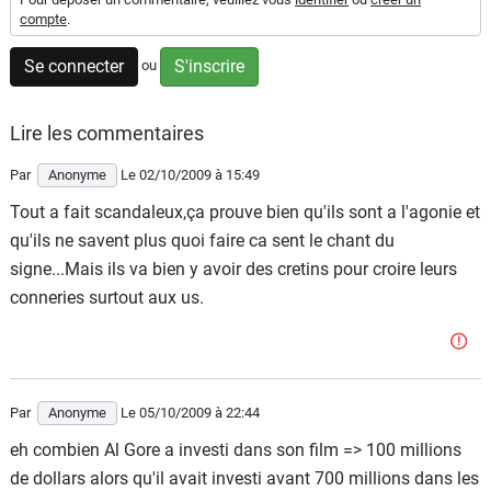
compte
.
Flottes
Auto
Se connecter
S'inscrire
ou
Services
Lire les commentaires
Forum
Par
Anonyme
Le 02/10/2009
à 15:49
Tout a fait scandaleux,ça prouve bien qu'ils sont a l'agonie et
Moto
qu'ils ne savent plus quoi faire ca sent le chant du
signe...Mais ils va bien y avoir des cretins pour croire leurs
Marques
conneries surtout aux us.
Par
Anonyme
Le 05/10/2009
à 22:44
eh combien Al Gore a investi dans son film => 100 millions
de dollars alors qu'il avait investi avant 700 millions dans les