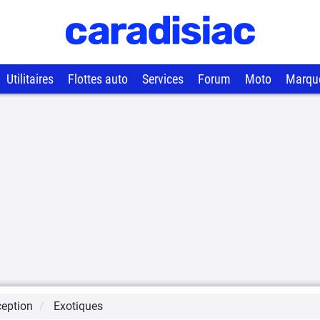
Utilitaires
Flottes auto
Services
Forum
Moto
Marqu
ception
Exotiques