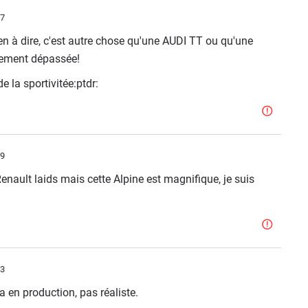
27
ien à dire, c'est autre chose qu'une AUDI TT ou qu'une
ement dépassée!
la sportivitée:ptdr:
09
enault laids mais cette Alpine est magnifique, je suis
03
a en production, pas réaliste.