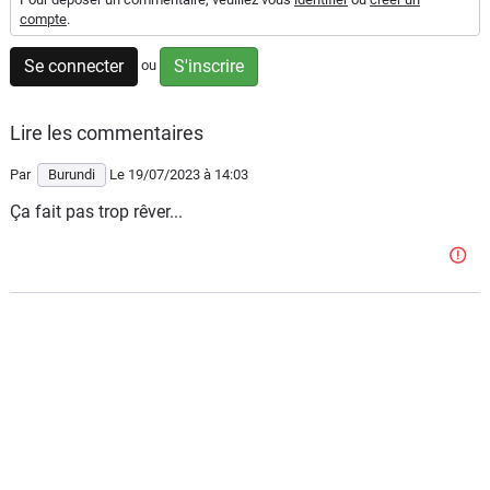
compte
.
Flottes
Auto
Se connecter
S'inscrire
ou
Services
Lire les commentaires
Forum
Par
Burundi
Le 19/07/2023
à 14:03
Ça fait pas trop rêver...
Moto
Marques