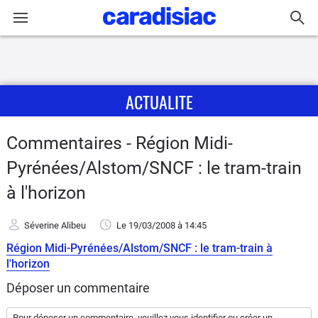
Connexion / Inscription
ACTUALITE
Accueil
Actu
Commentaires - Région Midi-
Pyrénées/Alstom/SNCF : le tram-train
Essais
à l'horizon
Guide
d'achat
Séverine Alibeu
Le 19/03/2008
à 14:45
Région Midi-Pyrénées/Alstom/SNCF : le tram-train à
Electriques
l'horizon
Déposer un commentaire
Utilitaires
Pour déposer un commentaire, veuillez vous
identifier
ou
créer un