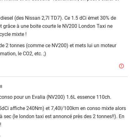
diesel (des Nissan 2,7l TD7). Ce 1.5 dCi émet 30% de
et grâce à une boite courte le NV200 London Taxi ne
ycle mixte !
 de 2 tonnes (comme ce NV200) et mets lui un moteur
ation, le CO2, etc. ;)
58
de conso pour un Evalia (NV200) 1.6L essence 110ch.
5dCi affiche 240Nm) et 7,40l/100km en conso mixte alors
à sec (le london taxi est annoncé près des 2 tonnes!!). En
!
)