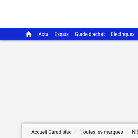
Actu
Essais
Guide d'achat
Electriques
Accueil Caradisiac
Toutes les marques
NI