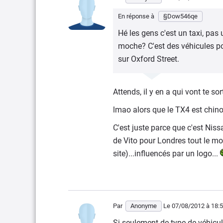
En réponse à
§Dow546qe
Hé les gens c'est un taxi, pas 
moche? C'est des véhicules pou
sur Oxford Street.
Attends, il y en a qui vont te sort
lmao alors que le TX4 est chino
C'est juste parce que c'est Nis
de Vito pour Londres tout le mon
site)...influencés par un logo...
Par
Anonyme
Le 07/08/2012
à 18:
Si seulement de type de véhicule