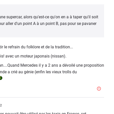
une supercar, alors qu'est-ce qu'on en a à taper qu'il soit
r aller d'un point A à un point B, pas pour se pavaner
ir le refrain du folklore et de la tradition...
is! avec un moteur japonais (nissan).
san....Quand Mercedes il y a 2 ans a dévoilé une proposition
de a crié au génie (enfin les vieux trolls du
52
s pouvait être utilisé par les taxis en France, cet