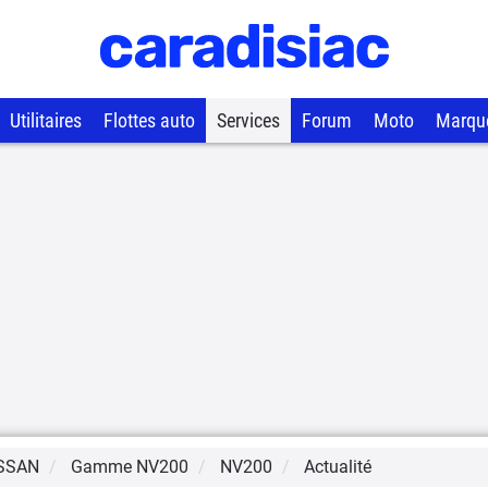
Utilitaires
Flottes auto
Services
Forum
Moto
Marqu
SSAN
Gamme
NV200
NV200
Actualité