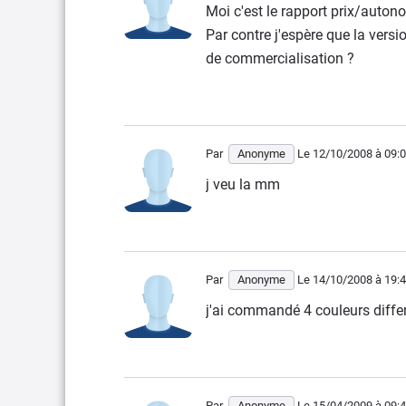
Moi c'est le rapport prix/auton
Par contre j'espère que la versi
de commercialisation ?
Par
Anonyme
Le 12/10/2008
à 09:
j veu la mm
Par
Anonyme
Le 14/10/2008
à 19:
j'ai commandé 4 couleurs differ
Par
Anonyme
Le 15/04/2009
à 09: