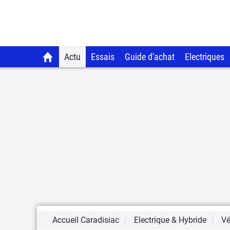
Actu
Essais
Guide d'achat
Electriques
Accueil Caradisiac
Electrique & Hybride
Vé