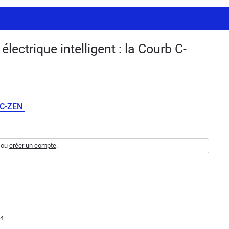
lectrique intelligent : la Courb C-
b C-ZEN
ou
créer un compte
.
54