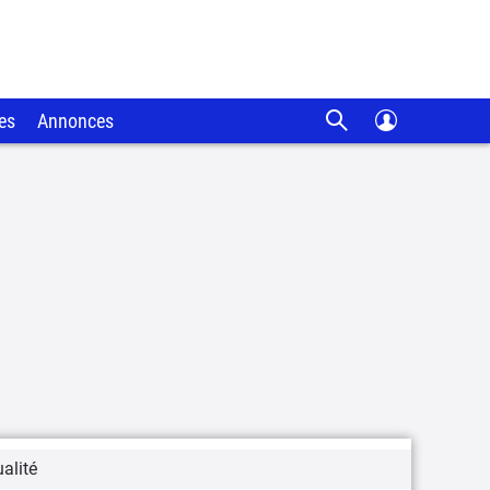
es
Annonces
alité