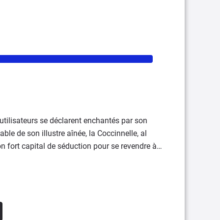
 utilisateurs se déclarent enchantés par son
able de son illustre aînée, la Coccinnelle, al
son fort capital de séduction pour se revendre à
t pas oublier qu'il s'agit d'une vraie voiture, et
même si certains points de fiabilité demeurent