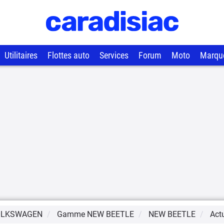
Utilitaires
Flottes auto
Services
Forum
Moto
Marqu
OLKSWAGEN
Gamme
NEW BEETLE
NEW BEETLE
Actu