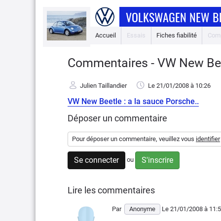
VOLKSWAGEN NEW B
Accueil
Essais
Fiches fiabilité
Comp
Commentaires - VW New Beet
Julien Taillandier
Le 21/01/2008
à 10:26
VW New Beetle : a la sauce Porsche..
Déposer un commentaire
Pour déposer un commentaire, veuillez vous
identifier
Se connecter
S'inscrire
ou
Lire les commentaires
Par
Anonyme
Le 21/01/2008
à 11: