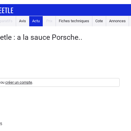
EETLE
aratifs
Avis
Actu
Prix
Fiches techniques
Cote
Annonces
le : a la sauce Porsche..
ou
créer un compte
.
55