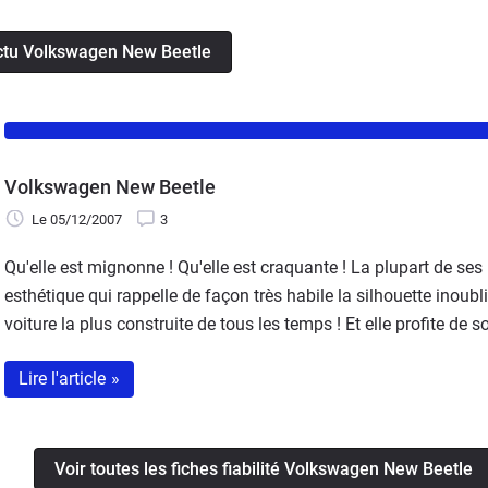
d’aujourd’hui en mal d’inspiration".
'actu Volkswagen New Beetle
Volkswagen New Beetle
Le 05/12/2007
3
Qu'elle est mignonne ! Qu'elle est craquante ! La plupart de ses
esthétique qui rappelle de façon très habile la silhouette inoubli
voiture la plus construite de tous les temps ! Et elle profite de 
des tarifs le pus souvent coquets. Son côté rétro et ludique ne fai
Lire l'article
»
non pas d'un jouet au rabais. Elle a été conçue avec sérieux,… 
critiquables.
Voir toutes les fiches fiabilité Volkswagen New Beetle