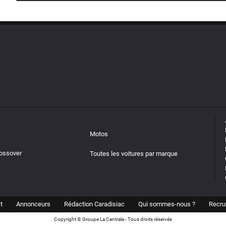
Motos
rossover
Toutes les voitures par marque
t
Annonceurs
Rédaction Caradisiac
Qui sommes-nous ?
Recru
Copyright © Groupe La Centrale - Tous droits réservés