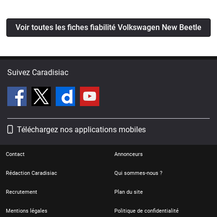
de tous les temps ! Et elle profite de son fort capital de
séduction pour se revendre à des tarifs le pus souvent
Voir toutes les fiches fiabilité Volkswagen New Beetle
coquets. Son côté rétro et ludique ne fait pas oublier qu'il
s'agit d'une vraie voiture, et non pas d'un jouet au rabais. Elle
a été conçue avec sérieux,… même si certains points de
fiabilité demeurent critiquables.
Suivez Caradisiac
Téléchargez nos applications mobiles
Contact
Annonceurs
Rédaction Caradisiac
Qui sommes-nous ?
Recrutement
Plan du site
Mentions légales
Politique de confidentialité