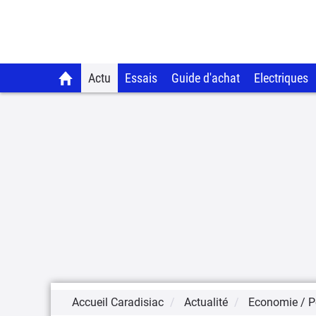
Actu
Essais
Guide d'achat
Electriques
Accueil Caradisiac
Actualité
Economie / Po