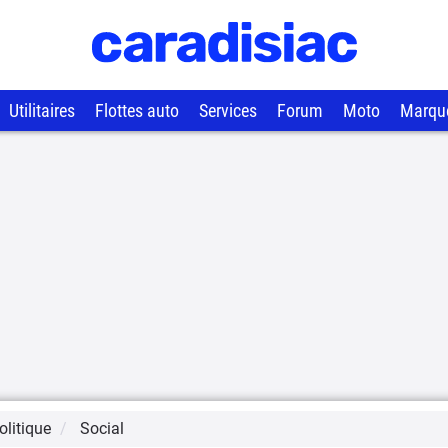
Utilitaires
Flottes auto
Services
Forum
Moto
Marqu
litique
Social