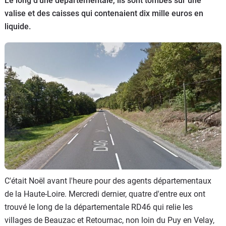
Le long d'une départementale, ils sont tombés sur une
Flottes
valise et des caisses qui contenaient dix mille euros en
Auto
liquide.
Services
Forum
Moto
Marques
C'était Noël avant l'heure pour des agents départementaux
de la Haute-Loire. Mercredi dernier, quatre d'entre eux ont
trouvé le long de la départementale RD46 qui relie les
villages de Beauzac et Retournac, non loin du Puy en Velay,