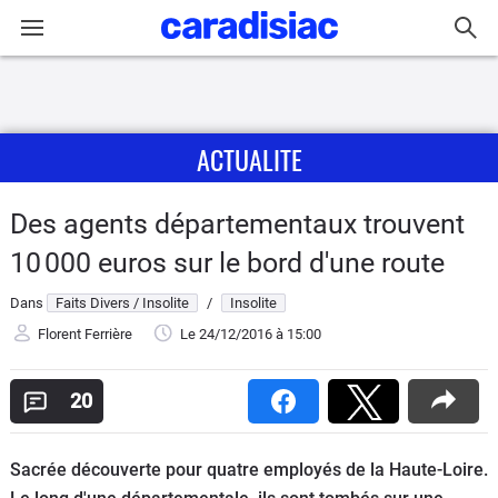
Connexion / Inscription
ACTUALITE
Accueil
Actu
Des agents départementaux trouvent
10 000 euros sur le bord d'une route
Essais
Dans
Faits Divers / Insolite
/
Insolite
Guide
Florent Ferrière
Le 24/12/2016
à 15:00
d'achat
20
Electriques
Utilitaires
Sacrée découverte pour quatre employés de la Haute-Loire.