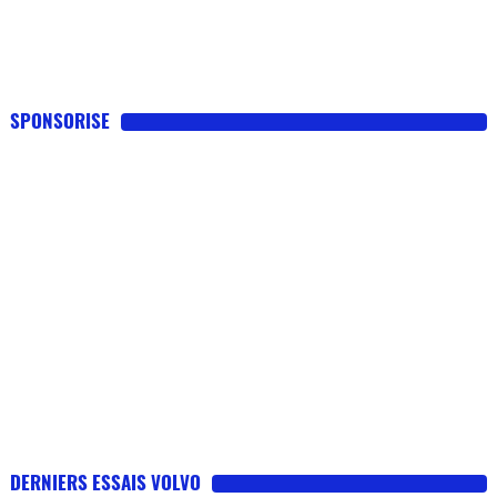
Flottes
Auto
Services
SPONSORISE
Forum
Moto
Marques
DERNIERS ESSAIS VOLVO